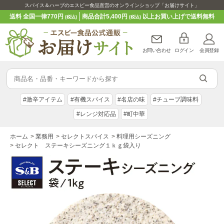
スパイス＆ハーブのエスビー食品直営のオンラインショップ「お届けサイト」
送料 全国一律770円
商品合計5,400円
以上お買い上げで送料無料
(税込)
(税込)
お問い合わせ
ログイン
会員登録
#激辛アイテム
#有機スパイス
#名店の味
#チューブ調味料
#レンジ対応品
#町中華
ホーム
>
業務用
>
セレクトスパイス
>
料理用シーズニング
>
セレクト ステーキシーズニング１ｋｇ袋入り