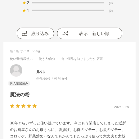
★
2
(0)
★
1
(0)
絞り込み
表示：新しい順
色：缶
サイズ：225g
使い道
:普段使い
使う人
:自分
何で商品を知りましたか
:店頭
ルル
年代:
60代
性別:
女性
魔法の粉
2026.2.25
30年ぐらいずっと使い続けています。今はもう閉店してしまった近所
のお肉屋さんのお母さんに、唐揚げ、お肉のソテー、お魚のソテー、
コロッケ、野菜炒め‥なんでもかんでもたっぷり使って大丈夫と太鼓