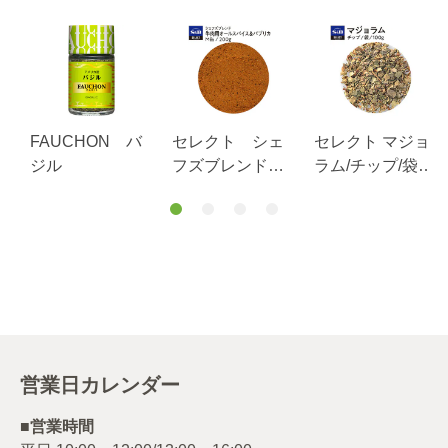
ス
FAUCHON バ
セレクト シェ
セレクト マジョ
ジル
フズブレンド
ラム/チップ/袋
牛肉用オールス
100g
パイス＆パプリ
カ Ｍ缶 ２０
０ｇ
営業日カレンダー
■営業時間