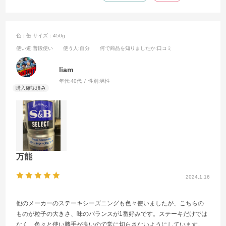
色：缶
サイズ：450g
使い道
:普段使い
使う人
:自分
何で商品を知りましたか
:口コミ
liam
年代:
40代
性別:
男性
万能
2024.1.16
他のメーカーのステーキシーズニングも色々使いましたが、こちらの
ものが粒子の大きさ、味のバランスが1番好みです。ステーキだけでは
なく、色々と使い勝手が良いので常に切らさないようにしています。