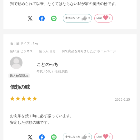
判で勧められて以来、なくてはならない我が家の魔法の粉です。
参考になった
0
Like!
0
色：袋
サイズ：1kg
使い道
:ビジネス
使う人
:自分
何で商品を知りましたか
:ホームページ
ことのっち
年代:
40代
性別:
男性
信頼の味
2025.6.25
お肉系を焼く時に必ず振っています。
安定した信頼の味です。
参考になった
0
Like!
0