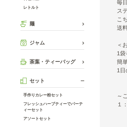
毎
レトルト
ス
こ
麺
送
ジャム
＜
1
簡
茶葉・ティーバッグ
1日
セット
～
手作りカレー粉セット
１
フレッシュハーブティーでパーテ
ィーセット
飲
アソートセット
※