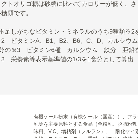
ラクトオリゴ糖は砂糖に比べてカロリーが低く、さ
い糖類です。
：不足しがちなビタミン・ミネラルのうち9種類※2
2 ビタミンA、B1、B2、B6、C、D、カルシウ
食分の※3 ビタミン6種 カルシウム 鉄分 亜鉛
3 栄養素等表示基準値の1/3を1食分として算出
有機ケール粉末（有機ケール（国産））、フラ
乳等を主要原料とする食品（全粉乳、脱脂粉乳
味料、V.C、増粘剤（プルラン）、二酸化ケイ