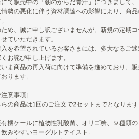
店にて販売中の「朝のからだ青汁」につきまして、
東情勢の悪化に伴う資材調達への影響により、商品
す。
のため、誠に申し訳ございませんが、新規の定期コ
させていただきます。
購入を希望されているお客さまには、多大なるご迷
深くお詫び申し上げます。
だいま商品の再入荷に向けて準備を進めており、販売
ております。
ご注意事項］
ちらの商品は1回のご注文で2セットまでとなります
産有機ケールに植物性乳酸菌、オリゴ糖、９種類の
。飲みやすいヨーグルトテイスト。