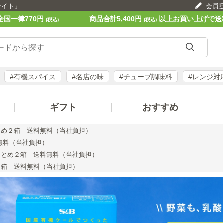
サイト」
会員
全国一律770円
商品合計5,400円
以上お買い上げで送
(税込)
(税込)
#有機スパイス
#名店の味
#チューブ調味料
#レンジ対
ギフト
おすすめ
とめ２箱 送料無料（当社負担）
無料（当社負担）
まとめ２箱 送料無料（当社負担）
２箱 送料無料（当社負担）