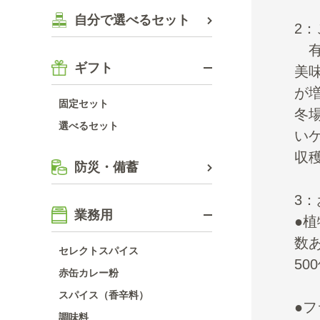
自分で選べるセット
2
有
ギフト
美
が
固定セット
冬
選べるセット
い
収
防災・備蓄
3
業務用
●植
数
セレクトスパイス
50
赤缶カレー粉
スパイス（香辛料）
●
調味料