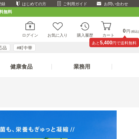
登録
はじめての方
ご利用ガイド
お問い合わせ
料無料
0
円
(税込)
ログイン
お気に入り
購入履歴
カート
5,400
あと
円で送料無料
応品
#町中華
健康食品
業務用