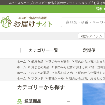
スパイス＆ハーブのエスビー食品直営のオンラインショップ「お届け
送料 
#激辛アイテム
カテゴリー一覧
定期便
>
>
>
ホーム
健康食品
朝のからだ青汁
朝のからだ青汁おま
>
>
ホーム
おまとめ商品
朝のからだ青汁おまとめ２箱 送料
>
>
>
ホーム
おまとめ商品
単品おまとめ
朝のからだ青汁お
>
>
>
ホーム
ブランド
有機ケール
朝のからだ青汁おまとめ
カテゴリーから探す
通販商品