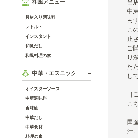
当
和風メニュー
中
具材入り調味料
ま
レトルト
こ
インスタント
止
和風だし
ご
和風料理の素
り
た
中華・エスニック
し
オイスターソース
［
中華調味料
こ
香味油
中華だし
国
中華食材
汁
料理の素