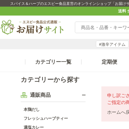
スパイス＆ハーブのエスビー食品直営のオンラインショップ「お届け
送料 
#激辛アイテム
カテゴリー一覧
定期便
カテゴリーから探す
通販商品
申し訳ご
ご指定の
本鶏だし
ホームへ
フレッシュハーブティー
適塩カレー