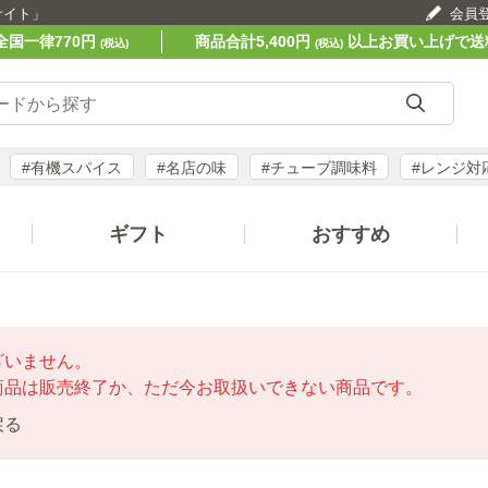
サイト」
会員
全国一律770円
商品合計5,400円
以上お買い上げで送
(税込)
(税込)
#有機スパイス
#名店の味
#チューブ調味料
#レンジ対
ギフト
おすすめ
ざいません。
商品は販売終了か、ただ今お取扱いできない商品です。
戻る