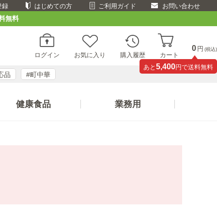
登録
はじめての方
ご利用ガイド
お問い合わせ
料無料
0
円
(税込)
ログイン
お気に入り
購入履歴
カート
5,400
あと
円で送料無料
応品
#町中華
健康食品
業務用