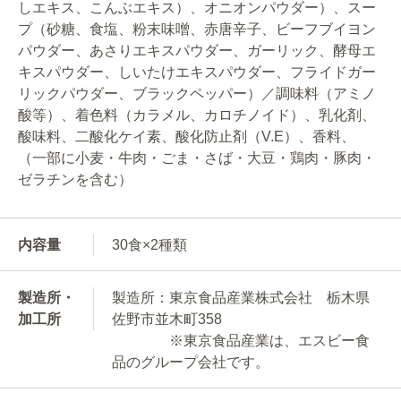
しエキス、こんぶエキス）、オニオンパウダー）、スー
プ（砂糖、食塩、粉末味噌、赤唐辛子、ビーフブイヨン
パウダー、あさりエキスパウダー、ガーリック、酵母エ
キスパウダー、しいたけエキスパウダー、フライドガー
リックパウダー、ブラックペッパー）／調味料（アミノ
酸等）、着色料（カラメル、カロチノイド）、乳化剤、
酸味料、二酸化ケイ素、酸化防止剤（V.E）、香料、
（一部に小麦・牛肉・ごま・さば・大豆・鶏肉・豚肉・
ゼラチンを含む）
内容量
30食×2種類
製造所・
製造所：東京食品産業株式会社 栃木県
加工所
佐野市並木町358
※東京食品産業は、エスビー食
品のグループ会社です。