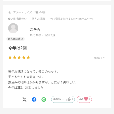
色：アソート
サイズ：2種×30個
使い道
:普段使い
使う人
:家族
何で商品を知りましたか
:ホームページ
こそら
年代:
40代
性別:
女性
今年は2回
2026.1.31
毎年お世話になっているこのセット。
子どもたちも大好きです。
煮込みの時間はかかりますが、とにかく美味しい。
今年は2回、注文しました！
参考になった
0
Like!
0