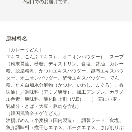
2個口でのお届けです。
原材料名
［カレーうどん］
エキス、こんぶエキス）、オニオンパウダー）、スープ
（粉末醤油、砂糖、デキストリン、食塩、醤油、カレー
粉、脱脂粉乳、かつおエキスパウダー、昆布エキスパウ
ダー、オニオンパウダー、酵母エキスパウダー、でん
粉、たん白加水分解物（かつお、いわし、まぐろ）、香
味油）／調味料（アミノ酸等）、加工デンプン、カラメ
ル色素、酸味料、酸化防止剤（V.E）、（一部に小麦・
乳成分・さば・大豆・豚肉を含む）
［韓国風旨辛チゲうどん］
油揚げめん（小麦粉（国内製造）、調製ラード、食塩、
魚介調味料（煮干しエキス、ポークエキス、さば削りぶ