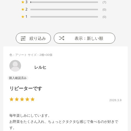
★
3
(7)
★
2
(0)
★
1
(0)
絞り込み
表示：新しい順
色：アソート
サイズ：2種×30個
レルヒ
リピーターです
2026.3.8
毎年楽しみにしています。
お野菜をたくさん入れ、ちょっとクタクタな感じで食べるのが好きで
す。