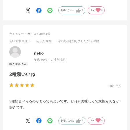
参考になった
0
Like!
0
色：アソート
サイズ：3種×4個
使い道
:普段使い
使う人
:家族
何で商品を知りましたか
:その他
neko
年代:
70代～
性別:
女性
3種類いいね
2026.2.5
3種類食べらるのがとってもよいです。どれも美味しくて家族みんなが
好きです。
参考になった
0
Like!
0