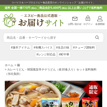
スパイス＆ハーブのエスビー食品直営のオンラインショップ「お届けサイト」
送料 全国一律770円
商品合計5,400円
以上お買い上げで送料無料
(税込)
(税込)
お問い合わせ
ログイン
会員登録
#激辛アイテム
#有機スパイス
#名店の味
#チューブ調味料
#レンジ対応品
#町中華
ホーム
>
麺
>
カレーうどん・韓国風旨辛チゲうどん（各30食入り）セット送料無料
（当社負担）