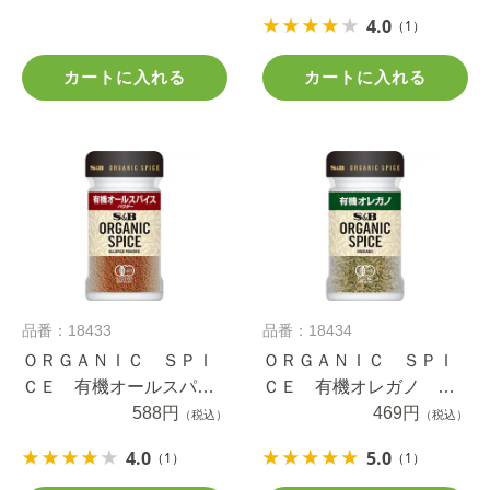
4.0
（1）
カートに入れる
カートに入れる
品番：18433
品番：18434
ＯＲＧＡＮＩＣ ＳＰＩ
ＯＲＧＡＮＩＣ ＳＰＩ
ＣＥ 有機オールスパイ
ＣＥ 有機オレガノ ５.
ス（パウダー） ２０ｇ
588円
４ｇ
469円
（税込）
（税込）
4.0
5.0
（1）
（1）