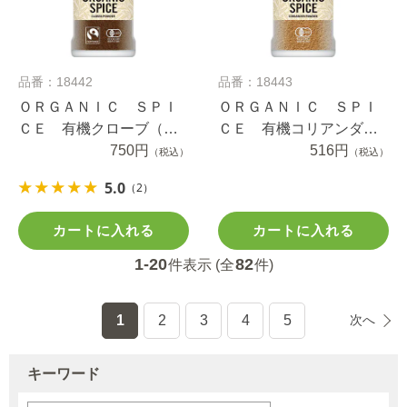
品番：18442
品番：18443
ＯＲＧＡＮＩＣ ＳＰＩ
ＯＲＧＡＮＩＣ ＳＰＩ
ＣＥ 有機クローブ（パ
ＣＥ 有機コリアンダー
ウダー） １９ｇ
750円
（パウダー） １４ｇ
516円
（税込）
（税込）
5.0
（2）
カートに入れる
カートに入れる
1-20
82
件表示 (全
件)
1
2
3
4
5
次へ
キーワード