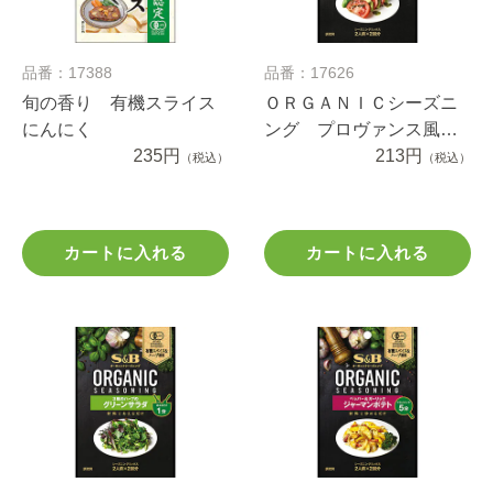
品番：17388
品番：17626
旬の香り 有機スライス
ＯＲＧＡＮＩＣシーズニ
にんにく
ング プロヴァンス風
235円
アボカドとトマトのサラ
213円
（税込）
（税込）
ダ １２.４ｇ
カートに入れる
カートに入れる