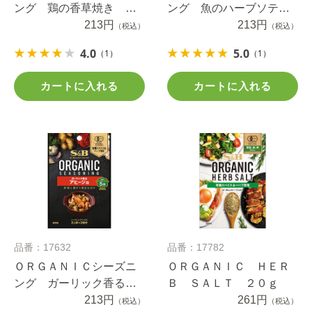
ング 鶏の香草焼き ロ
ング 魚のハーブソテ
ーズマリー＆タイム １
213円
ー タイム＆オレガノ
213円
（税込）
（税込）
８ｇ
１６.６ｇ
4.0
5.0
（1）
（1）
カートに入れる
カートに入れる
品番：17632
品番：17782
ＯＲＧＡＮＩＣシーズニ
ＯＲＧＡＮＩＣ ＨＥＲ
ング ガーリック香るア
Ｂ ＳＡＬＴ ２０ｇ
ヒージョ １２.４ｇ
213円
261円
（税込）
（税込）