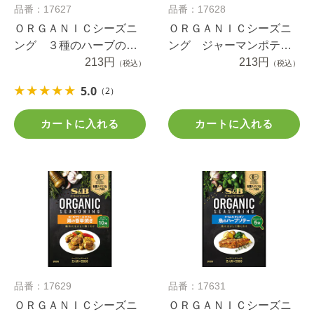
品番：17627
品番：17628
ＯＲＧＡＮＩＣシーズニ
ＯＲＧＡＮＩＣシーズニ
ング ３種のハーブのグ
ング ジャーマンポテ
リーンサラダ ８ｇ
213円
ト ペッパー＆ガーリッ
213円
（税込）
（税込）
ク １０.４ｇ
5.0
（2）
カートに入れる
カートに入れる
品番：17629
品番：17631
ＯＲＧＡＮＩＣシーズニ
ＯＲＧＡＮＩＣシーズニ