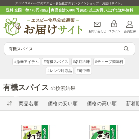
スパイス＆ハーブのエスビー食品直営のオンラインショップ「お届けサイト」
送料 全国一律770円
商品合計5,400円
以上お買い上げで送料無料
(税込)
(税込)
お問い合わせ
ログイン
会員登録
#激辛アイテム
#有機スパイス
#名店の味
#チューブ調味料
#レンジ対応品
#町中華
有機スパイス
の検索結果
商品名順
価格の安い順
価格の高い順
新着