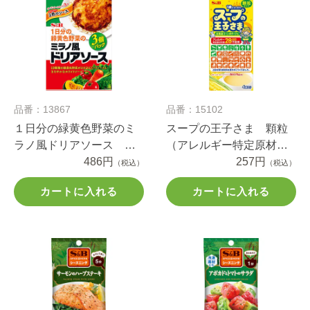
品番：13867
品番：15102
１日分の緑黄色野菜のミ
スープの王子さま 顆粒
ラノ風ドリアソース ３
（アレルギー特定原材料
個パック
486円
等28品目不使用）
257円
（税込）
（税込）
カートに入れる
カートに入れる