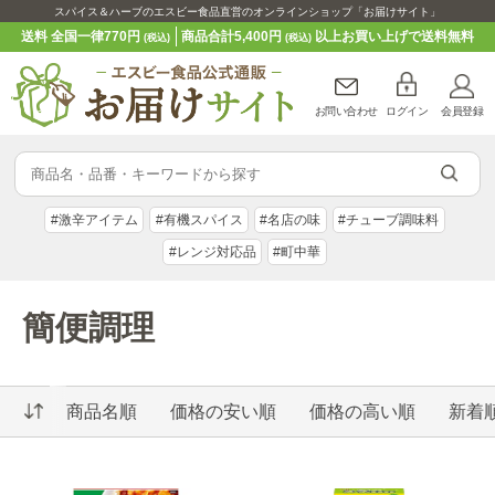
スパイス＆ハーブのエスビー食品直営のオンラインショップ「お届けサイト」
送料 全国一律770円
商品合計5,400円
以上お買い上げで送料無料
(税込)
(税込)
お問い合わせ
ログイン
会員登録
#激辛アイテム
#有機スパイス
#名店の味
#チューブ調味料
#レンジ対応品
#町中華
簡便調理
商品名順
価格の安い順
価格の高い順
新着