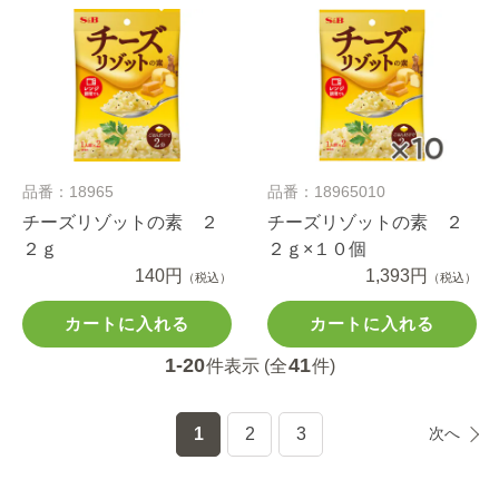
品番：18965
品番：18965010
チーズリゾットの素 ２
チーズリゾットの素 ２
２ｇ
２ｇ×１０個
140円
1,393円
（税込）
（税込）
カートに入れる
カートに入れる
1-20
41
件表示 (全
件)
1
2
3
次へ