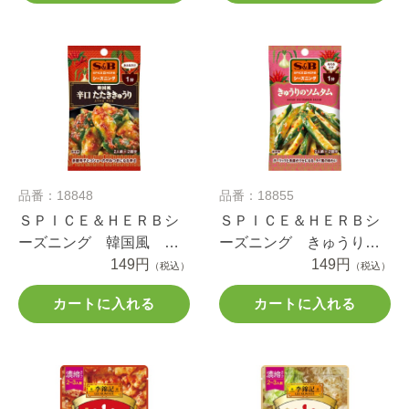
品番：18848
品番：18855
ＳＰＩＣＥ＆ＨＥＲＢシ
ＳＰＩＣＥ＆ＨＥＲＢシ
ーズニング 韓国風 辛
ーズニング きゅうりの
口 たたききゅうり １
149円
ソムタム １１ｇ
149円
（税込）
（税込）
２ｇ
カートに入れる
カートに入れる