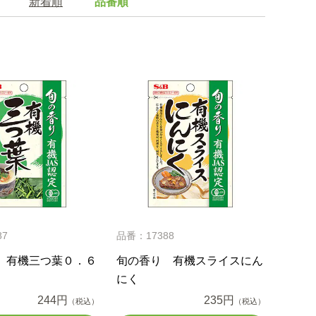
新着順
品番順
87
品番：17388
 有機三つ葉０．６
旬の香り 有機スライスにん
にく
244円
235円
（税込）
（税込）