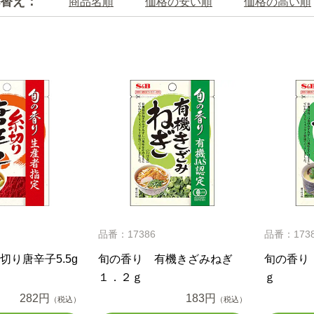
替え：
商品名順
価格の安い順
価格の高い順
品番：17386
品番：173
切り唐辛子5.5g
旬の香り 有機きざみねぎ
旬の香り
１．２ｇ
ｇ
282円
183円
（税込）
（税込）