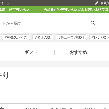
サイト」
会員
全国一律770円
商品合計5,400円
以上お買い上げで送
(税込)
(税込)
#有機スパイス
#名店の味
#チューブ調味料
#レンジ対
ギフト
おすすめ
香り