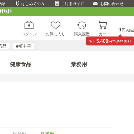
登録
はじめての方
ご利用ガイド
お問い合わせ
料無料
0
円
(税込)
ログイン
お気に入り
購入履歴
カート
5,400
あと
円で送料無料
応品
#町中華
健康食品
業務用