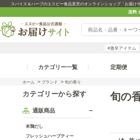
スパイス＆ハーブのエスビー食品直営のオンラインショップ「お届け
送料 
#激辛アイテム
カテゴリー一覧
定期便
>
>
ホーム
ブランド
旬の香り
カテゴリーから探す
旬の
通販商品
本鶏だし
フレッシュハーブティー