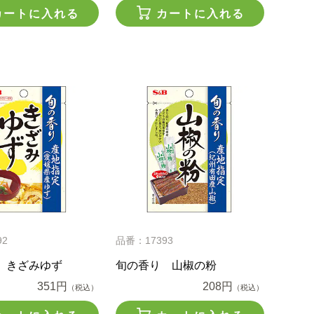
カートに入れる
カートに入れる
92
品番：17393
 きざみゆず
旬の香り 山椒の粉
351円
208円
（税込）
（税込）