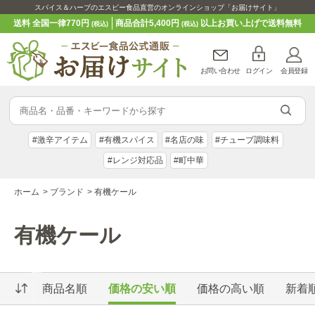
スパイス＆ハーブのエスビー食品直営のオンラインショップ「お届けサイト」
送料 全国一律770円
商品合計5,400円
以上お買い上げで送料無料
(税込)
(税込)
お問い合わせ
ログイン
会員登録
#激辛アイテム
#有機スパイス
#名店の味
#チューブ調味料
#レンジ対応品
#町中華
ホーム
>
ブランド
>
有機ケール
有機ケール
商品名順
価格の安い順
価格の高い順
新着