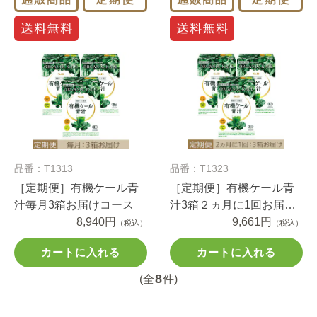
品番：T1313
品番：T1323
［定期便］有機ケール青
［定期便］有機ケール青
汁毎月3箱お届けコース
汁3箱２ヵ月に1回お届け
8,940円
コース
9,661円
（税込）
（税込）
カートに入れる
カートに入れる
8
(全
件)