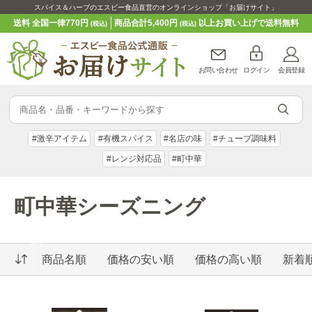
スパイス＆ハーブのエスビー食品直営のオンラインショップ「お届けサイト」
送料 全国一律770円
商品合計5,400円
以上お買い上げで送料無料
(税込)
(税込)
お問い合わせ
ログイン
会員登録
#激辛アイテム
#有機スパイス
#名店の味
#チューブ調味料
#レンジ対応品
#町中華
町中華シーズニング
商品名順
価格の安い順
価格の高い順
新着