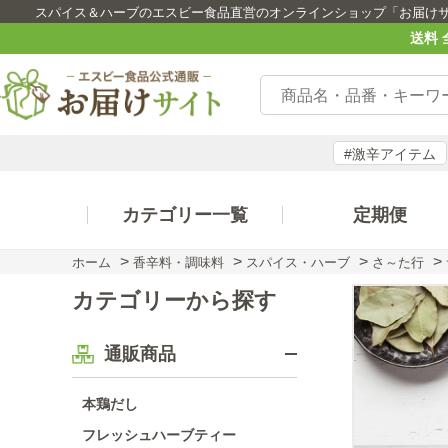
スパイス＆ハーブのエスビー食品直営のオンラインショップ「お届け
送料 
#激辛アイテム
カテゴリー一覧
定期便
>
>
>
>
ホーム
香辛料・調味料
スパイス・ハーブ
さ～た行
カテゴリーから探す
通販商品
本鶏だし
フレッシュハーブティー