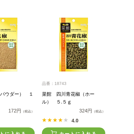
品番：18743
パウダー） １
菜館 四川青花椒（ホー
ル） ５.５ｇ
172円
324円
（税込）
（税込）
4.0
トに入れる
カートに入れる