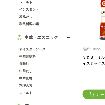
レトルト
インスタント
和風だし
和風料理の素
中華・エスニック
品番：18227
オイスターソース
中華調味料
Ｓ＆Ｂ ミル
イスミックス
香味油
中華だし
中華食材
料理の素
レトルト
カー