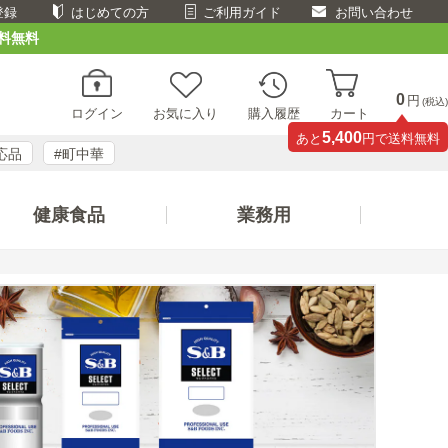
登録
はじめての方
ご利用ガイド
お問い合わせ
料無料
0
円
(税込)
ログイン
お気に入り
購入履歴
カート
5,400
あと
円で送料無料
応品
#町中華
健康食品
業務用