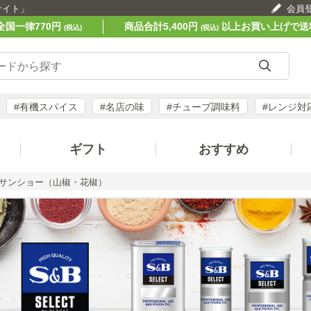
サイト」
会員
全国一律770円
商品合計5,400円
以上お買い上げで送
(税込)
(税込)
#有機スパイス
#名店の味
#チューブ調味料
#レンジ対
ギフト
おすすめ
サンショー（山椒・花椒）