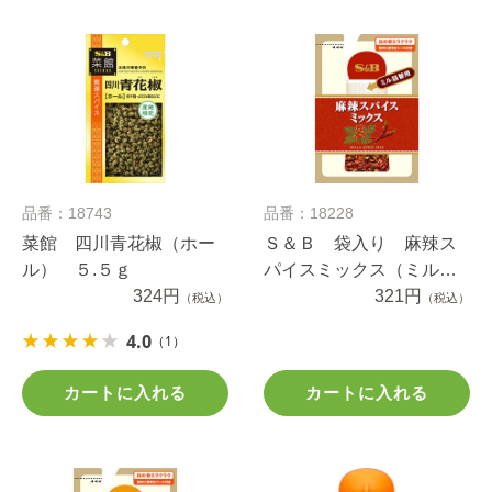
品番：18743
品番：18228
菜館 四川青花椒（ホー
Ｓ＆Ｂ 袋入り 麻辣ス
ル） ５.５ｇ
パイスミックス（ミル詰
324円
め替え用） ５.６ｇ
321円
（税込）
（税込）
4.0
（1）
カートに入れる
カートに入れる