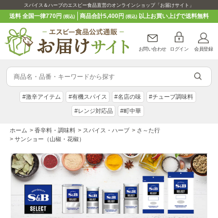
スパイス＆ハーブのエスビー食品直営のオンラインショップ「お届けサイト」
送料 全国一律770円
商品合計5,400円
以上お買い上げで送料無料
(税込)
(税込)
お問い合わせ
ログイン
会員登録
#激辛アイテム
#有機スパイス
#名店の味
#チューブ調味料
#レンジ対応品
#町中華
ホーム
>
香辛料・調味料
>
スパイス・ハーブ
>
さ～た行
>
サンショー（山椒・花椒）