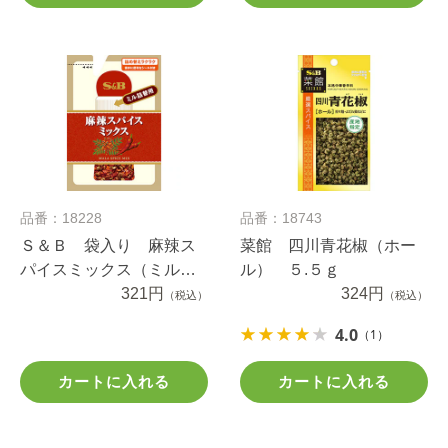
品番：18228
品番：18743
Ｓ＆Ｂ 袋入り 麻辣ス
菜館 四川青花椒（ホー
パイスミックス（ミル詰
ル） ５.５ｇ
め替え用） ５.６ｇ
321円
324円
（税込）
（税込）
4.0
（1）
カートに入れる
カートに入れる