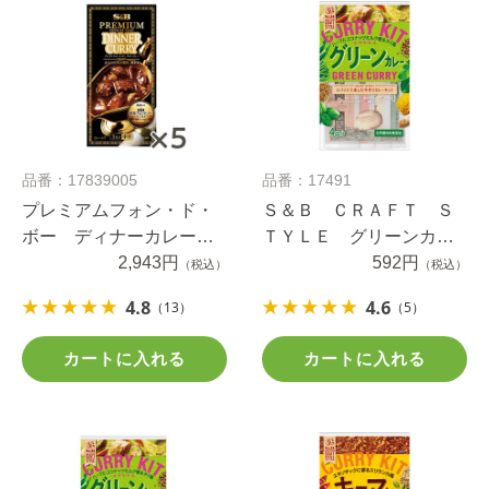
品番：17839005
品番：17491
プレミアムフォン・ド・
Ｓ＆Ｂ ＣＲＡＦＴ Ｓ
ボー ディナーカレー中
ＴＹＬＥ グリーンカレ
辛１００ｇ×5個
2,943円
ー５０ｇ
592円
（税込）
（税込）
4.8
4.6
（13）
（5）
カートに入れる
カートに入れる