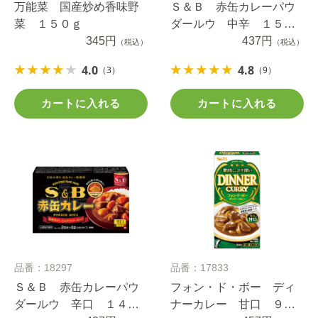
万能菜 国産炒め香味野
Ｓ＆Ｂ 赤缶カレーパウ
菜 １５０ｇ
ダールウ 中辛 １５２
345円
ｇ
437円
（税込）
（税込）
4.0
4.8
（3）
（9）
カートに入れる
カートに入れる
品番：18297
品番：17833
Ｓ＆Ｂ 赤缶カレーパウ
フォン・ド・ボー ディ
ダールウ 辛口 １４０
ナーカレー 甘口 ９７