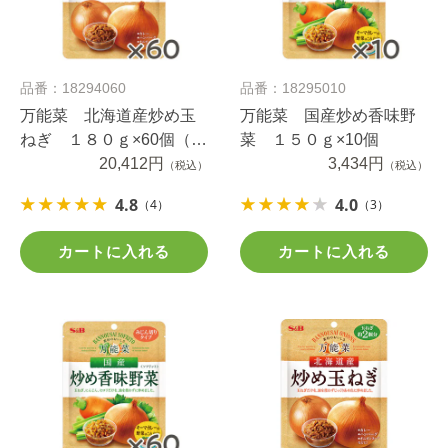
品番：18294060
品番：18295010
万能菜 北海道産炒め玉
万能菜 国産炒め香味野
ねぎ １８０ｇ×60個（1
菜 １５０ｇ×10個
ケース）
20,412円
3,434円
（税込）
（税込）
4.8
4.0
（4）
（3）
カートに入れる
カートに入れる