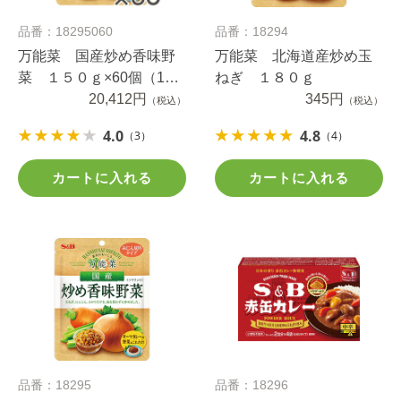
品番：18295060
品番：18294
万能菜 国産炒め香味野
万能菜 北海道産炒め玉
菜 １５０ｇ×60個（1ケ
ねぎ １８０ｇ
ース）
20,412円
345円
（税込）
（税込）
4.0
4.8
（3）
（4）
カートに入れる
カートに入れる
品番：18295
品番：18296