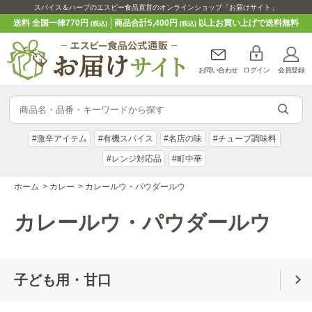
スパイス＆ハーブのエスビー食品直営のオンラインショップ「お届けサイト」
送料 全国一律770円
商品合計5,400円
以上お買い上げで送料無料
(税込)
(税込)
お問い合わせ
ログイン
会員登録
#激辛アイテム
#有機スパイス
#名店の味
#チューブ調味料
#レンジ対応品
#町中華
ホーム
>
カレー
>
カレールウ・パウダールウ
カレールウ・パウダールウ
子ども用・甘口