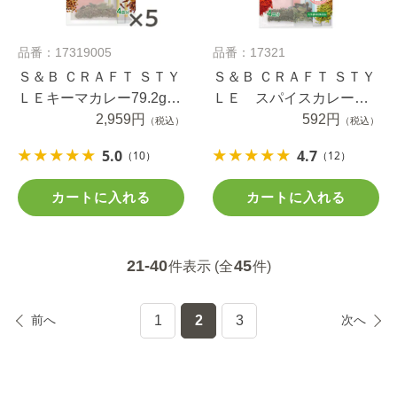
品番：17319005
品番：17321
Ｓ＆Ｂ ＣＲＡＦＴ ＳＴＹ
Ｓ＆Ｂ ＣＲＡＦＴ ＳＴＹ
ＬＥキーマカレー79.2g×5
ＬＥ スパイスカレー
個
2,959円
43.6g
592円
（税込）
（税込）
5.0
4.7
（10）
（12）
カートに入れる
カートに入れる
21-40
45
件表示 (全
件)
前へ
1
2
3
次へ