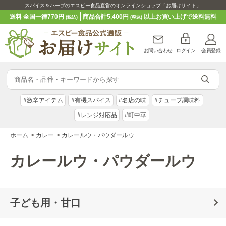
スパイス＆ハーブのエスビー食品直営のオンラインショップ「お届けサイト」
送料 全国一律770円
商品合計5,400円
以上お買い上げで送料無料
(税込)
(税込)
お問い合わせ
ログイン
会員登録
#激辛アイテム
#有機スパイス
#名店の味
#チューブ調味料
#レンジ対応品
#町中華
ホーム
>
カレー
>
カレールウ・パウダールウ
カレールウ・パウダールウ
子ども用・甘口