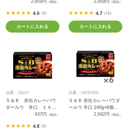
５０ｇ×5個
2,959円
43.6g×5個
2,959円
（税込）
（税込）
4.6
4.7
（5）
（12）
カートに入れる
カートに入れる
品番：18297
品番：18297006
Ｓ＆Ｂ 赤缶カレーパウ
Ｓ＆Ｂ 赤缶カレーパウダ
ダールウ 辛口 １４０
ールウ 辛口 140g×6個セ
ｇ
437円
ット
2,592円
（税込）
（税込）
4.8
（5）