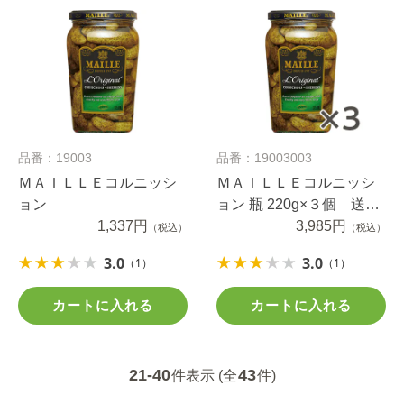
品番：19003
品番：19003003
ＭＡＩＬＬＥコルニッシ
ＭＡＩＬＬＥコルニッシ
ョン
ョン 瓶 220g×３個 送料
1,337円
無料（当社負担）
3,985円
（税込）
（税込）
3.0
3.0
（1）
（1）
カートに入れる
カートに入れる
21-40
43
件表示 (全
件)