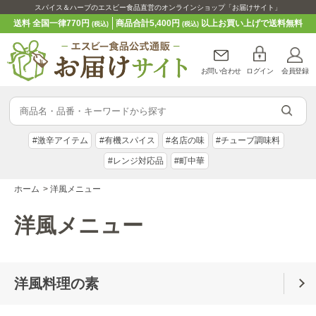
スパイス＆ハーブのエスビー食品直営のオンラインショップ「お届けサイト」
送料 全国一律770円
商品合計5,400円
以上お買い上げで送料無料
(税込)
(税込)
お問い合わせ
ログイン
会員登録
#激辛アイテム
#有機スパイス
#名店の味
#チューブ調味料
#レンジ対応品
#町中華
ホーム
>
洋風メニュー
洋風メニュー
洋風料理の素