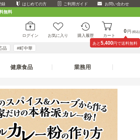
登録
はじめての方
ご利用ガイド
お問い合わせ
料無料
0
円
(税込)
ログイン
お気に入り
購入履歴
カート
5,400
あと
円で送料無料
応品
#町中華
健康食品
業務用