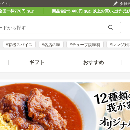
サイト」
会員
全国一律770円
商品合計5,400円
以上お買い上げで送
(税込)
(税込)
#有機スパイス
#名店の味
#チューブ調味料
#レンジ対
ギフト
おすすめ