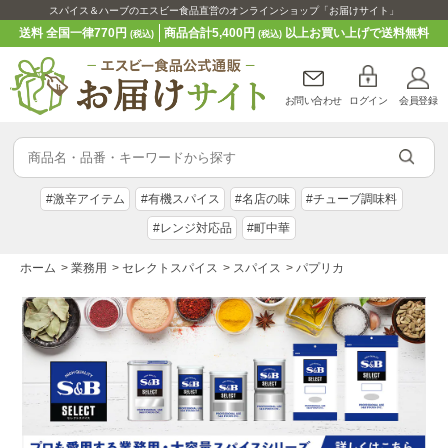
スパイス＆ハーブのエスビー食品直営のオンラインショップ「お届けサイト」
送料 全国一律770円
商品合計5,400円
以上お買い上げで送料無料
(税込)
(税込)
お問い合わせ
ログイン
会員登録
#激辛アイテム
#有機スパイス
#名店の味
#チューブ調味料
#レンジ対応品
#町中華
ホーム
>
業務用
>
セレクトスパイス
>
スパイス
>
パプリカ