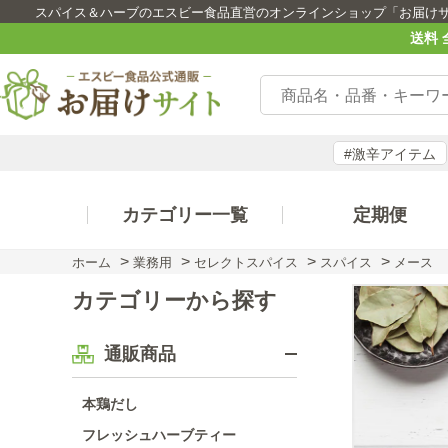
スパイス＆ハーブのエスビー食品直営のオンラインショップ「お届け
送料 
#激辛アイテム
カテゴリー一覧
定期便
>
>
>
>
ホーム
業務用
セレクトスパイス
スパイス
メース
カテゴリーから探す
通販商品
本鶏だし
フレッシュハーブティー