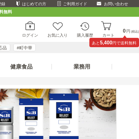
登録
はじめての方
ご利用ガイド
お問い合わせ
料無料
0
円
(税込)
ログイン
お気に入り
購入履歴
カート
5,400
あと
円で送料無料
応品
#町中華
健康食品
業務用