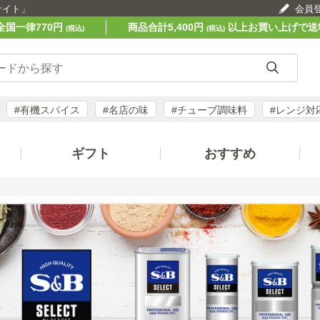
サイト」
会員
全国一律770円
商品合計5,400円
以上お買い上げで送
(税込)
(税込)
#有機スパイス
#名店の味
#チューブ調味料
#レンジ対
ギフト
おすすめ