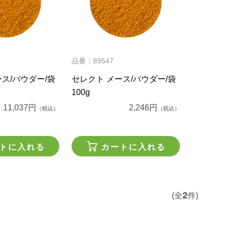
品番：89547
ス/パウダー/袋
セレクト メース/パウダー/袋
100g
11,037円
2,246円
（税込）
（税込）
トに入れる
カートに入れる
2
(全
件)