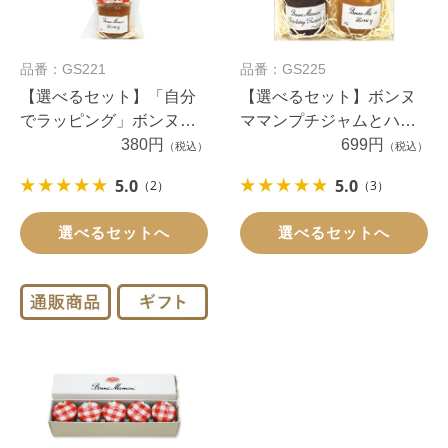
品番：GS221
品番：GS225
【選べるセット】「自分
【選べるセット】ボンヌ
でラッピング」ボンヌマ
ママンプチジャムとハチ
マンプチジャムとハチミ
380円
ミツギフト4個
699円
（税込）
（税込）
ツ2個（１セット）
5.0
5.0
（2）
（3）
選べるセットへ
選べるセットへ