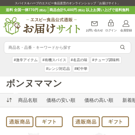
スパイス＆ハーブのエスビー食品直営のオンラインショップ「お届けサイト」
送料 全国一律770円
商品合計5,400円
以上お買い上げで送料無料
(税込)
(税込)
お問い合わせ
ログイン
会員登録
#激辛アイテム
#有機スパイス
#名店の味
#チューブ調味料
#レンジ対応品
#町中華
ボンヌママン
商品名順
価格の安い順
価格の高い順
新着