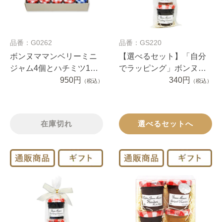
品番：G0262
品番：GS220
ボンヌママンベリーミニ
【選べるセット】「自分
ジャム4個とハチミツ1個
でラッピング」ボンヌマ
セット
950円
マンプチジャム2個（１セ
340円
（税込）
（税込）
ット）
在庫切れ
選べるセットへ