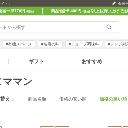
サイト」
会員
全国一律770円
商品合計5,400円
以上お買い上げで送
(税込)
(税込)
#有機スパイス
#名店の味
#チューブ調味料
#レンジ対
ギフト
おすすめ
ヌママン
替え：
商品名順
価格の安い順
価格の高い順