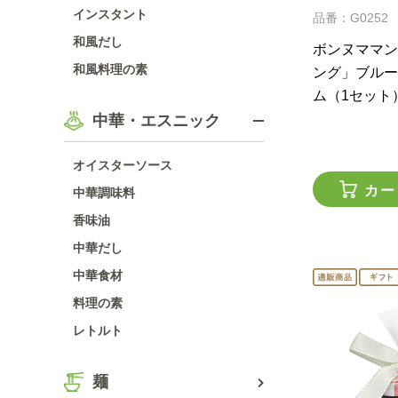
インスタント
品番：G0252
和風だし
ボンヌママン
和風料理の素
ング」ブルー
ム（1セット
中華・エスニック
オイスターソース
カー
中華調味料
香味油
中華だし
中華食材
料理の素
レトルト
麺