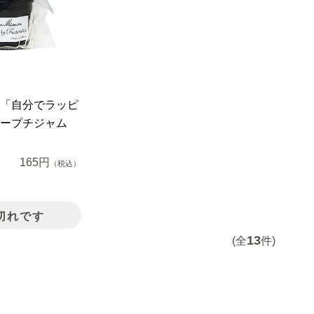
「自分でラッピ
ープチジャム
165円
（税込）
切れです
13
(全
件)