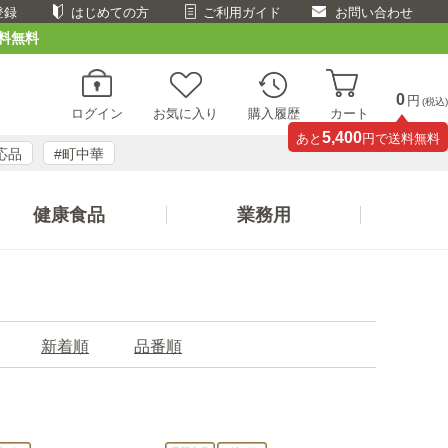
登録
はじめての方
ご利用ガイド
お問い合わせ
料無料
0
円
(税込)
ログイン
お気に入り
購入履歴
カート
5,400
あと
円で送料無料
応品
#町中華
健康食品
業務用
新着順
品番順