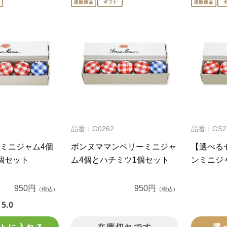
品番：G0262
品番：GS2
ミニジャム4個
ボンヌママンベリーミニジャ
【選べる
個セット
ム4個とハチミツ1個セット
ンミニジ
950円
950円
（税込）
（税込）
5.0