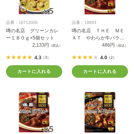
品番：18712005
品番：18893
噂の名店 グリーンカレ
噂の名店 ＴＨＥ ＭＥ
ー１８０ｇ×5個セット
ＡＴ やわらか牛バラカ
2,133円
レー １８０ｇ
486円
（税込）
（税込）
4.3
4.0
（3）
（2）
カートに入れる
カートに入れる