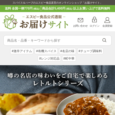
スパイス＆ハーブのエスビー食品直営のオンラインショップ「お届けサイト」
送料 全国一律770円
商品合計5,400円
以上お買い上げで送料無料
(税込)
(税込)
お問い合わせ
ログイン
会員登録
#激辛アイテム
#有機スパイス
#名店の味
#チューブ調味料
#レンジ対応品
#町中華