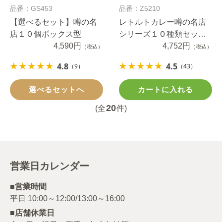
品番：GS453
品番：Z5210
【選べるセット】噂の名
レトルトカレー噂の名店
店１０個ボックス型
シリーズ１０種類セッ
4,590円
ト 送料無料（当社負
4,752円
（税込）
（税込）
担）
4.8
4.5
（9）
（43）
選べるセットへ
カートに入れる
20
(全
件)
営業日カレンダー
■営業時間
■店舗休業日