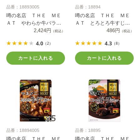
品番：18893005
品番：18894
噂の名店 ＴＨＥ ＭＥ
噂の名店 ＴＨＥ ＭＥ
ＡＴ やわらか牛バラカ
ＡＴ とろとろ牛すじカ
レー １８０ｇ×５個
2,424円
レー １８０ｇ
486円
（税込）
（税込）
4.0
4.3
（2）
（8）
カートに入れる
カートに入れる
品番：18894005
品番：18895
噂の名店 ＴＨＥ ＭＥ
噂の名店 ＴＨＥ ＭＥ