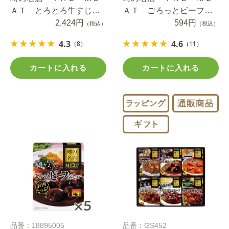
ＡＴ とろとろ牛すじカ
ＡＴ ごろっとビーフシ
レー １８０ｇ×５個
2,424円
チュー ２１０ｇ
594円
（税込）
（税込）
4.3
4.6
（8）
（11）
カートに入れる
カートに入れる
品番：18895005
品番：GS452