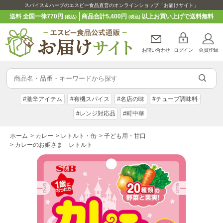
スパイス＆ハーブのエスビー食品直営のオンラインショップ「お届けサイト」
送料 全国一律770円
商品合計5,400円
以上お買い上げで送料無料
(税込)
(税込)
お問い合わせ
ログイン
会員登録
#激辛アイテム
#有機スパイス
#名店の味
#チューブ調味料
#レンジ対応品
#町中華
ホーム
>
カレー
>
レトルト・缶
>
子ども用・甘口
>
カレーのお姫さま レトルト