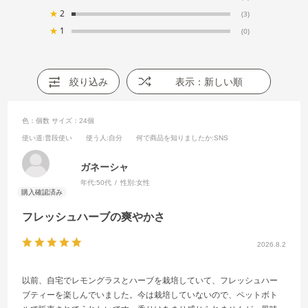
★
2
(3)
★
1
(0)
絞り込み
表示：新しい順
色：個数
サイズ：24個
使い道
:普段使い
使う人
:自分
何で商品を知りましたか
:SNS
ガネーシャ
年代:
50代
性別:
女性
フレッシュハーブの爽やかさ
2026.8.2
以前、自宅でレモングラスとハーブを栽培していて、フレッシュハー
ブティーを楽しんでいました。今は栽培していないので、ペットボト