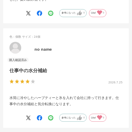
参考になった
0
Like!
0
色：個数
サイズ：24個
no name
仕事中の水分補給
2026.7.25
水筒に冷やしたハーブティーと氷を入れて会社に持って行きます。仕
事中の水分補給と気分転換になります。
参考になった
0
Like!
0