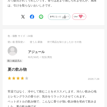
ルで販売されてうれしいです。香りはあまり感じられませんが、風味
は、引けを取らないおいしさです。
参考になった
0
Like!
0
色：個数
サイズ：24個
使い道
:普段使い
使う人
:家族
何で商品を知りましたか
:その他
アジュール
年代:
50代
性別:
男性
夏の飲み物
2026.7.28
常温ではなく、冷やして飲むことをオススメします。冷たい飲み心地
とレモングラスの香りが、気分をリラックスさせてくれます。
ペットボトルの飲み物で、こんなに香りが強い飲み物を初めて飲みま
した。夏の飲み物です。