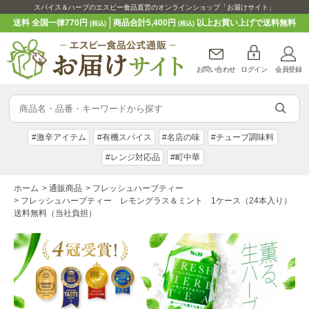
スパイス＆ハーブのエスビー食品直営のオンラインショップ「お届けサイト」
送料 全国一律770円
商品合計5,400円
以上お買い上げで送料無料
(税込)
(税込)
お問い合わせ
ログイン
会員登録
#激辛アイテム
#有機スパイス
#名店の味
#チューブ調味料
#レンジ対応品
#町中華
ホーム
>
通販商品
>
フレッシュハーブティー
>
フレッシュハーブティー レモングラス＆ミント 1ケース（24本入り）
送料無料（当社負担）