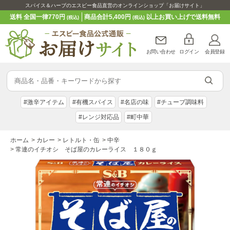
スパイス＆ハーブのエスビー食品直営のオンラインショップ「お届けサイト」
送料 全国一律770円
商品合計5,400円
以上お買い上げで送料無料
(税込)
(税込)
お問い合わせ
ログイン
会員登録
#激辛アイテム
#有機スパイス
#名店の味
#チューブ調味料
#レンジ対応品
#町中華
ホーム
>
カレー
>
レトルト・缶
>
中辛
>
常連のイチオシ そば屋のカレーライス １８０ｇ