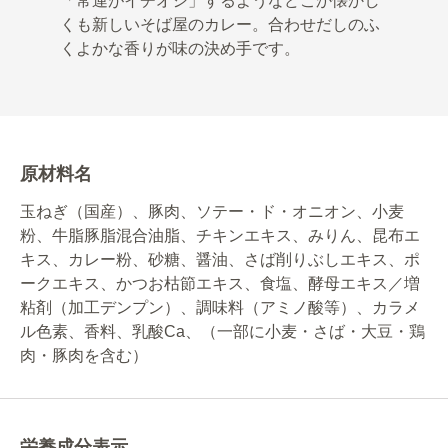
「常連がイチオシ」するようなどこか懐かし
くも新しいそば屋のカレー。合わせだしのふ
くよかな香りが味の決め手です。
原材料名
玉ねぎ（国産）、豚肉、ソテー・ド・オニオン、小麦
粉、牛脂豚脂混合油脂、チキンエキス、みりん、昆布エ
キス、カレー粉、砂糖、醤油、さば削りぶしエキス、ポ
ークエキス、かつお枯節エキス、食塩、酵母エキス／増
粘剤（加工デンプン）、調味料（アミノ酸等）、カラメ
ル色素、香料、乳酸Ca、（一部に小麦・さば・大豆・鶏
肉・豚肉を含む）
栄養成分表示