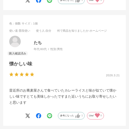
参考になった
1
Like!
0
色：個数
サイズ：1個
使い道
:普段使い
使う人
:自分
何で商品を知りましたか
:ホームページ
たち
年代:
60代
性別:
男性
懐かしい味
2026.3.21
昔近所のお蕎麦屋さんで食べていたカレーライスと味が似ていて懐か
しい味ですとても美味しかったですまた近いうちにお取り寄せしたい
と思います
参考になった
1
Like!
0