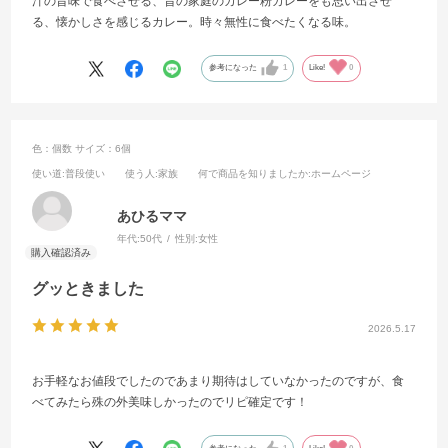
汁の旨味で食べさせる、昔の家庭のカレー粉カレーをも思い出させ
る、懐かしさを感じるカレー。時々無性に食べたくなる味。
参考になった
1
Like!
0
色：個数
サイズ：6個
使い道
:普段使い
使う人
:家族
何で商品を知りましたか
:ホームページ
あひるママ
年代:
50代
性別:
女性
グッときました
2026.5.17
お手軽なお値段でしたのであまり期待はしていなかったのですが、食
べてみたら殊の外美味しかったのでリピ確定です！