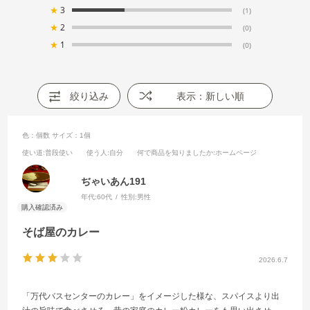
★
3
(1)
★
2
(0)
★
1
(0)
絞り込み
表示：新しい順
色：個数
サイズ：1個
使い道
:普段使い
使う人
:自分
何で商品を知りましたか
:ホームページ
ぢゃいあん191
年代:
60代
性別:
男性
そば屋のカレー
2026.6.7
「万代バスセンターのカレー」をイメージした様な、スパイスより出