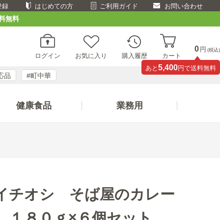
登録
はじめての方
ご利用ガイド
お問い合わせ
料無料
0
円
(税込)
ログイン
お気に入り
購入履歴
カート
5,400
あと
円で送料無料
応品
#町中華
健康食品
業務用
イチオシ そば屋のカレー
 １８０ｇ×６個セット