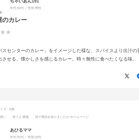
ぢゃいあん191
年代:
60代
性別:
男性
屋のカレー
バスセンターのカレー」をイメージした様な、スパイスより出汁の
出させる、懐かしさを感じるカレー。時々無性に食べたくなる味。
イズ：6個
段使い
使う人
:家族
何で商品を知りましたか
:ホームページ
あひるママ
年代:
50代
性別:
女性