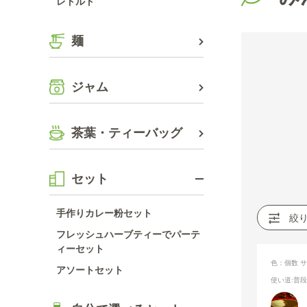
レトルト
麺
ジャム
茶葉・ティーバッグ
セット
手作りカレー粉セット
絞
フレッシュハーブティーでパーテ
ィーセット
色：個数
サ
アソートセット
使い道
:普