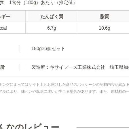
示
1食分（180g）あたり（推定値）
ルギー
たんぱく質
脂質
kcal
6.7g
10.6g
180g×6個セット
所
製造所：キサイフーズ工業株式会社 埼玉県加須
ミングによってはサイト上とお届けした商品のパッケージの記載内容が異な
アルにより、味わいや風味に違いが生じる場合があります。また、原材料の
んなのレビュー