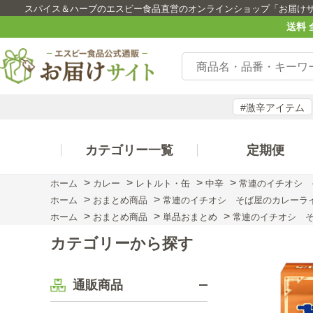
スパイス＆ハーブのエスビー食品直営のオンラインショップ「お届け
送料 
#激辛アイテム
カテゴリー一覧
定期便
>
>
>
>
ホーム
カレー
レトルト・缶
中辛
常連のイチオシ 
>
>
ホーム
おまとめ商品
常連のイチオシ そば屋のカレーラ
>
>
>
ホーム
おまとめ商品
単品おまとめ
常連のイチオシ 
カテゴリーから探す
通販商品