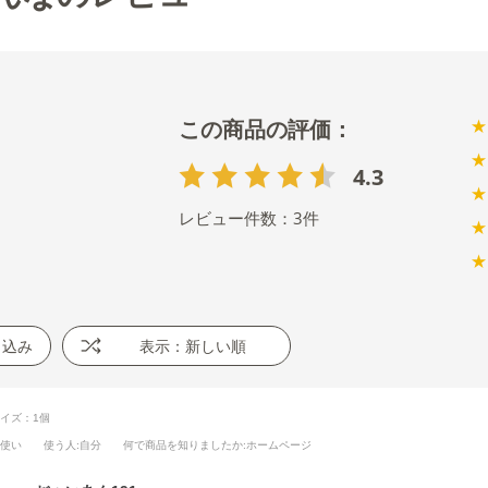
★
★
4.3
★
レビュー件数：
3
件
★
★
り込み
表示：新しい順
イズ：1個
段使い
使う人
:自分
何で商品を知りましたか
:ホームページ