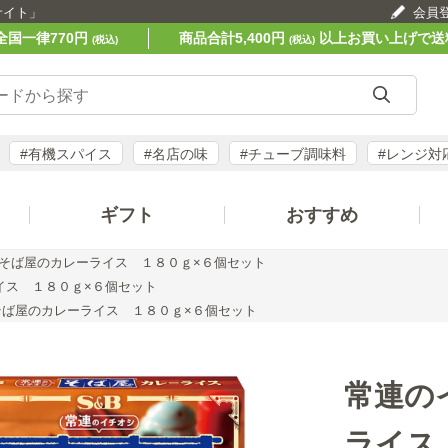
サイト」
会員
全国一律770円
商品合計5,400円
以上お買い上げで送
(税込)
(税込)
#有機スパイス
#名店の味
#チューブ調味料
#レンジ対
ギフト
おすすめ
そば屋のカレーライス １８０ｇ×６個セット
イス １８０ｇ×６個セット
そば屋のカレーライス １８０ｇ×６個セット
常連の
ライス