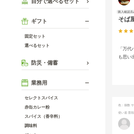
自分で選べるセット
そば
ギフト
固定セット
選べるセット
「万代
も思い
防災・備蓄
業務用
セレクトスパイス
色：個数
サ
赤缶カレー粉
使い道
:普
スパイス（香辛料）
調味料