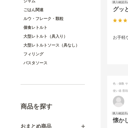
ジャム
グッ
ごはん関連
ルウ・フレーク・顆粒
個食レトルト
大型レトルト（具入り）
お手軽
大型レトルトソース（具なし）
フィリング
パスタソース
色：個数
サ
使い道
:普
商品を探す
懐か
おまとめ商品