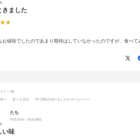
ときました
なお値段でしたのであまり期待はしていなかったのですが、食べて
イズ：1個
段使い
使う人
:自分
何で商品を知りましたか
:ホームページ
たち
年代:
60代
性別:
男性
しい味