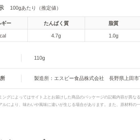
示
100gあたり（推定値）
ルギー
たんぱく質
脂質
cal
4.7g
1.0g
110g
所
製造所：エスビー食品株式会社 長野県上田市下
ミングによってはサイト上とお届けした商品のパッケージの記載内容が異な
アルにより、味わいや風味に違いが生じる場合があります。また、原材料の