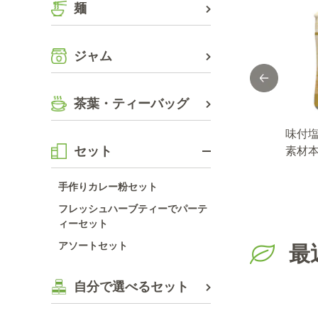
麺
ジャム
茶葉・ティーバッグ
ょう
袋入り 味付塩こ
FAUCHON 塩コ
味付
セット
００
しょう １８０ｇ
ショー
素材
ｇ
手作りカレー粉セット
フレッシュハーブティーでパーテ
ィーセット
アソートセット
最
自分で選べるセット