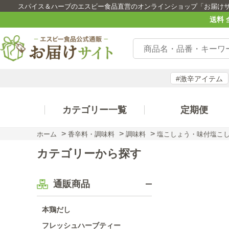
スパイス＆ハーブのエスビー食品直営のオンラインショップ「お届け
送料 
#激辛アイテム
カテゴリー一覧
定期便
>
>
>
ホーム
香辛料・調味料
調味料
塩こしょう・味付塩こ
カテゴリーから探す
通販商品
本鶏だし
フレッシュハーブティー