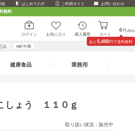
登録
はじめての方
ご利用ガイド
お問い合わせ
料無料
0
円
(税込)
ログイン
お気に入り
購入履歴
カート
5,400
あと
円で送料無料
応品
#町中華
健康食品
業務用
こしょう １１０ｇ
取り扱い状況：
販売中