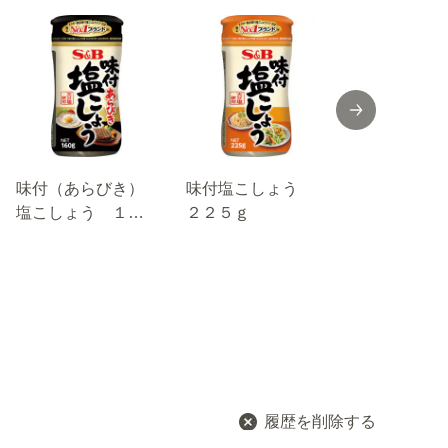
味付（あらびき）
味付塩こしょう
袋入り 味
塩こしょう １６
２２５ｇ
しょう 素
０ｇ
位 １６０
履歴を削除する