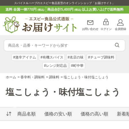
スパイス＆ハーブのエスビー食品直営のオンラインショップ「お届けサイト」
送料 全国一律770円
商品合計5,400円
以上お買い上げで送料無料
(税込)
(税込)
お問い合わせ
ログイン
会員登録
#激辛アイテム
#有機スパイス
#名店の味
#チューブ調味料
#レンジ対応品
#町中華
ホーム
>
香辛料・調味料
>
調味料
>
塩こしょう・味付塩こしょう
塩こしょう・味付塩こしょう
商品名順
価格の安い順
価格の高い順
新着