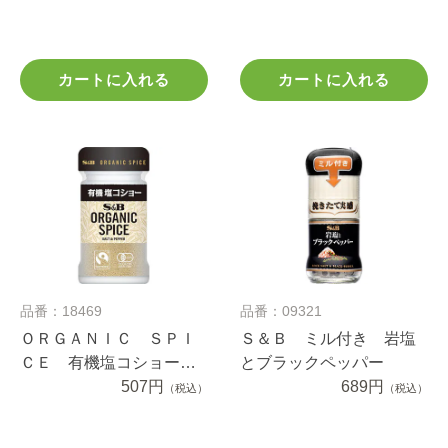
カートに入れる
カートに入れる
品番：18469
品番：09321
ＯＲＧＡＮＩＣ ＳＰＩ
Ｓ＆Ｂ ミル付き 岩塩
ＣＥ 有機塩コショー
とブラックペッパー
３０ｇ
507円
689円
（税込）
（税込）