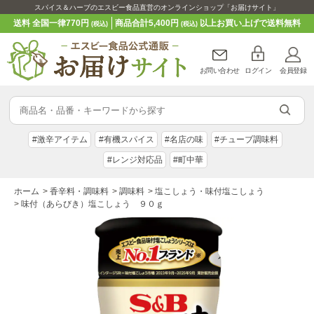
スパイス＆ハーブのエスビー食品直営のオンラインショップ「お届けサイト」
送料 全国一律770円
商品合計5,400円
以上お買い上げで送料無料
(税込)
(税込)
お問い合わせ
ログイン
会員登録
#激辛アイテム
#有機スパイス
#名店の味
#チューブ調味料
#レンジ対応品
#町中華
ホーム
>
香辛料・調味料
>
調味料
>
塩こしょう・味付塩こしょう
>
味付（あらびき）塩こしょう ９０ｇ