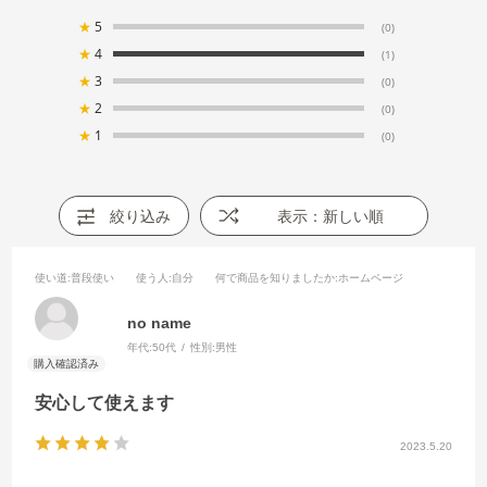
★
5
(0)
★
4
(1)
★
3
(0)
★
2
(0)
★
1
(0)
絞り込み
表示：新しい順
使い道
:普段使い
使う人
:自分
何で商品を知りましたか
:ホームページ
no name
年代:
50代
性別:
男性
安心して使えます
2023.5.20