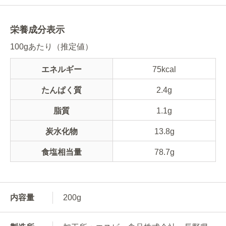
栄養成分表示
100gあたり（推定値）
エネルギー
75kcal
たんぱく質
2.4g
脂質
1.1g
炭水化物
13.8g
食塩相当量
78.7g
内容量
200g