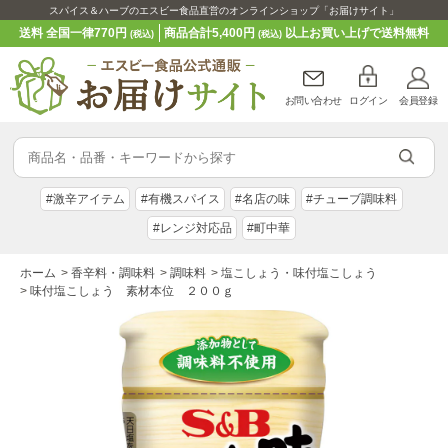
スパイス＆ハーブのエスビー食品直営のオンラインショップ「お届けサイト」
送料 全国一律770円
商品合計5,400円
以上お買い上げで送料無料
(税込)
(税込)
お問い合わせ
ログイン
会員登録
#激辛アイテム
#有機スパイス
#名店の味
#チューブ調味料
#レンジ対応品
#町中華
ホーム
>
香辛料・調味料
>
調味料
>
塩こしょう・味付塩こしょう
>
味付塩こしょう 素材本位 ２００ｇ