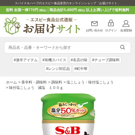
スパイス＆ハーブのエスビー食品直営のオンラインショップ「お届けサイト」
送料 全国一律770円
商品合計5,400円
以上お買い上げで送料無料
(税込)
(税込)
お問い合わせ
ログイン
会員登録
#激辛アイテム
#有機スパイス
#名店の味
#チューブ調味料
#レンジ対応品
#町中華
ホーム
>
香辛料・調味料
>
調味料
>
塩こしょう・味付塩こしょう
>
味付塩こしょう 減塩 １００ｇ