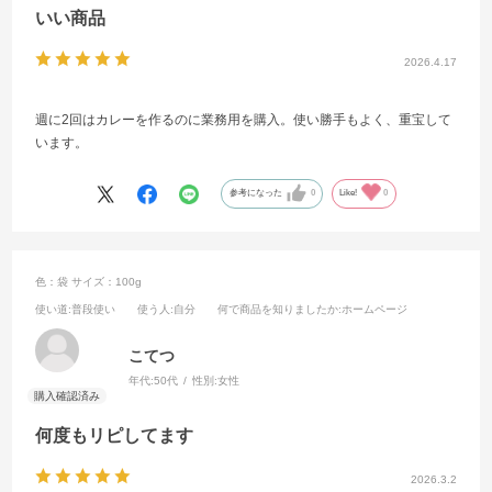
いい商品
2026.4.17
週に2回はカレーを作るのに業務用を購入。使い勝手もよく、重宝して
います。
参考になった
0
Like!
0
色：袋
サイズ：100g
使い道
:普段使い
使う人
:自分
何で商品を知りましたか
:ホームページ
こてつ
年代:
50代
性別:
女性
何度もリピしてます
2026.3.2