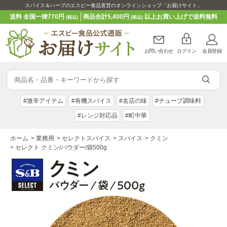
スパイス＆ハーブのエスビー食品直営のオンラインショップ「お届けサイト」
送料 全国一律770円
商品合計5,400円
以上お買い上げで送料無料
(税込)
(税込)
お問い合わせ
ログイン
会員登録
#激辛アイテム
#有機スパイス
#名店の味
#チューブ調味料
#レンジ対応品
#町中華
ホーム
>
業務用
>
セレクトスパイス
>
スパイス
>
クミン
>
セレクト クミン/パウダー/袋500g