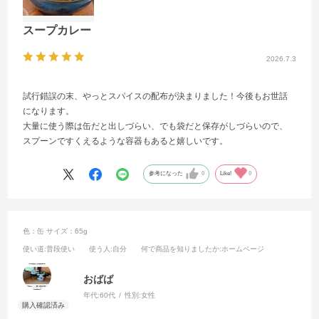
スープカレー
2026.7.3
試行錯誤の末、やっとスパイスの配布が決まりました！今後もお世話
になります。
大量に使う際は缶だと出しづらい、でも袋だと保存がしづらいので、
スプーンですくえるような容器もあると嬉しいです。
参考になった
0
Like!
0
色：缶
サイズ：65g
使い道
:普段使い
使う人
:自分
何で商品を知りましたか
:ホームページ
おばば
年代:
60代
性別:
女性