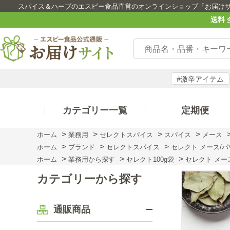
スパイス＆ハーブのエスビー食品直営のオンラインショップ「お届け
送料 
#激辛アイテム
カテゴリー一覧
定期便
>
>
>
>
ホーム
業務用
セレクトスパイス
スパイス
メース
>
>
>
ホーム
ブランド
セレクトスパイス
セレクト メース/パウ
>
>
>
ホーム
業務用から探す
セレクト100g袋
セレクト メース
カテゴリーから探す
通販商品