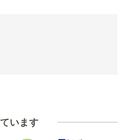
。
見ています