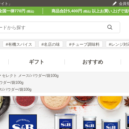
サイト」
会員
全国一律770円
商品合計5,400円
以上お買い上げで送
(税込)
(税込)
#有機スパイス
#名店の味
#チューブ調味料
#レンジ対
ギフト
おすすめ
>
セレクト メース/パウダー/袋100g
ダー/袋100g
/パウダー/袋100g