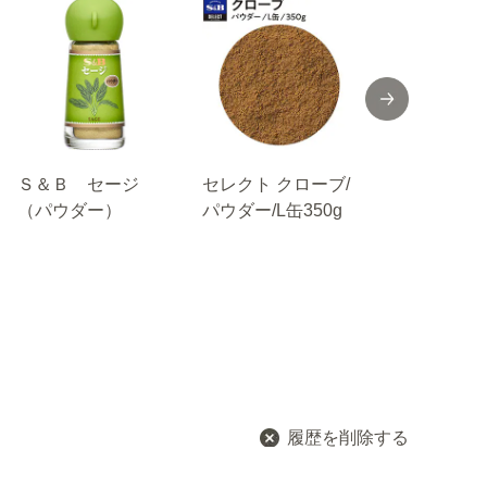
Ｓ＆Ｂ セージ
セレクト クローブ/
セレクト ウ
（パウダー）
パウダー/L缶350g
ンフェン（
粉）/袋100
履歴を削除する