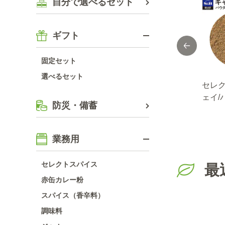
自分で選べるセット
ギフト
固定セット
選べるセット
ネグ
セレクト ホワイト
セレクト ロイヤ
セレク
ー/袋
ペッパー/パウダー/
ルマサラ１００ｇ
ェイ/
防災・備蓄
袋100g
袋入り
100g
業務用
セレクトスパイス
最
赤缶カレー粉
スパイス（香辛料）
調味料