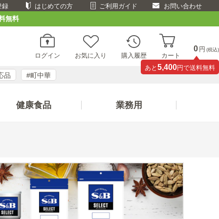
登録
はじめての方
ご利用ガイド
お問い合わせ
料無料
0
円
(税込)
ログイン
お気に入り
購入履歴
カート
5,400
あと
円で送料無料
応品
#町中華
健康食品
業務用