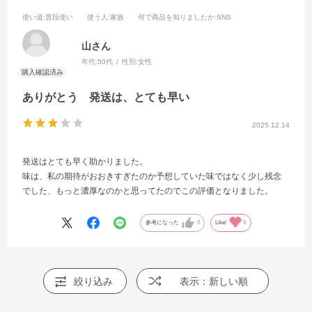
使い道
:普段使い
使う人
:家族
何で商品を知りましたか
:SNS
山さん
年代:
50代
性別:
女性
ありがとう 発送は、とても早い
2025.12.14
発送はとても早く助かりました。
味は、私の期待がおおきすぎたのか予想していた味ではなく少し残念
でした、もっと濃厚なのかと思ってたのでこの評価となりました。
参考になった
0
Like!
0
絞り込み
表示：新しい順