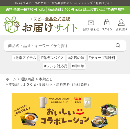
スパイス＆ハーブのエスビー食品直営のオンラインショップ「お届けサイト」
送料 全国一律770円
商品合計5,400円
以上お買い上げで送料無料
(税込)
(税込)
お問い合わせ
ログイン
会員登録
#激辛アイテム
#有機スパイス
#名店の味
#チューブ調味料
#レンジ対応品
#町中華
ホーム
>
通販商品
>
本鶏だし
>
本鶏だし１００ｇ×８袋セット送料無料（当社負担）