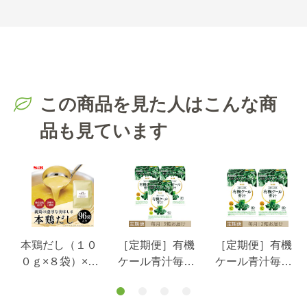
この商品を見た人はこんな商
品も見ています
本鶏だし（１０
［定期便］有機
［定期便］有機
パ
０ｇ×８袋）×１
ケール青汁毎月3
ケール青汁毎月2
２セット（９６
箱お届けコース
箱お届けコース
袋入り）