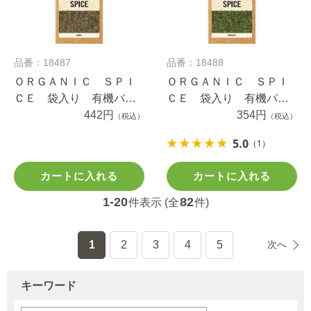
品番：18487
品番：18488
ＯＲＧＡＮＩＣ ＳＰＩ
ＯＲＧＡＮＩＣ ＳＰＩ
ＣＥ 袋入り 有機バジ
ＣＥ 袋入り 有機パセ
ル ４.７ｇ
442円
リ ２.７ｇ
354円
（税込）
（税込）
5.0
（1）
カートに入れる
カートに入れる
1-20
82
件表示 (全
件)
1
2
3
4
5
次へ
キーワード