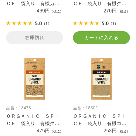
ＣＥ 袋入り 有機カル
ＣＥ 袋入り 有機クミ
ダモン（ホール） ５ｇ
469円
ン（パウダー） １２.３
270円
（税込）
（税込）
ｇ
5.0
5.0
（1）
（1）
在庫切れ
カートに入れる
品番：18478
品番：18502
ＯＲＧＡＮＩＣ ＳＰＩ
ＯＲＧＡＮＩＣ ＳＰＩ
ＣＥ 袋入り 有機クミ
ＣＥ 袋入り 有機コシ
ンシード １３ｇ
475円
ョー １４ｇ
253円
（税込）
（税込）