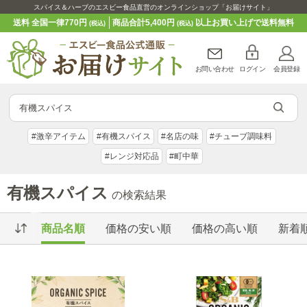
スパイス＆ハーブのエスビー食品直営のオンラインショップ「お届けサイト」
送料 全国一律770円
商品合計5,400円
以上お買い上げで送料無料
(税込)
(税込)
お問い合わせ
ログイン
会員登録
#激辛アイテム
#有機スパイス
#名店の味
#チューブ調味料
#レンジ対応品
#町中華
有機スパイス
の検索結果
商品名順
価格の安い順
価格の高い順
新着