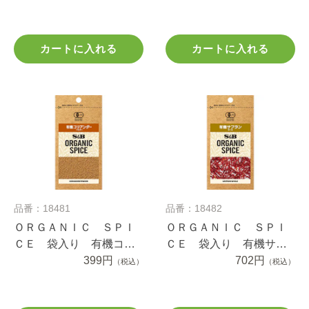
カートに入れる
カートに入れる
品番：18481
品番：18482
ＯＲＧＡＮＩＣ ＳＰＩ
ＯＲＧＡＮＩＣ ＳＰＩ
ＣＥ 袋入り 有機コリ
ＣＥ 袋入り 有機サフ
アンダー（パウダー）
399円
ラン（ホール） ０.３ｇ
702円
（税込）
（税込）
１１ｇ