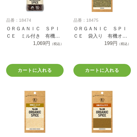
品番：18474
品番：18475
ＯＲＧＡＮＩＣ ＳＰＩ
ＯＲＧＡＮＩＣ ＳＰＩ
ＣＥ ミル付き 有機ブ
ＣＥ 袋入り 有機オレ
ラックペッパー １９.５
1,069円
ガノ ３.１ｇ
199円
（税込）
（税込）
ｇ
カートに入れる
カートに入れる