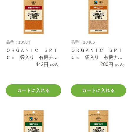
品番：18504
品番：18486
ＯＲＧＡＮＩＣ ＳＰＩ
ＯＲＧＡＮＩＣ ＳＰＩ
ＣＥ 袋入り 有機チリ
ＣＥ 袋入り 有機ナツ
パウダー １５ｇ
442円
メッグ（パウダー） １
280円
（税込）
（税込）
０.２ｇ
カートに入れる
カートに入れる