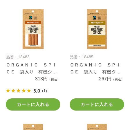
品番：18483
品番：18485
ＯＲＧＡＮＩＣ ＳＰＩ
ＯＲＧＡＮＩＣ ＳＰＩ
ＣＥ 袋入り 有機シナ
ＣＥ 袋入り 有機ター
モンスティック ３本
313円
メリック（パウダー）
267円
（税込）
（税込）
１０.４ｇ
5.0
（1）
カートに入れる
カートに入れる