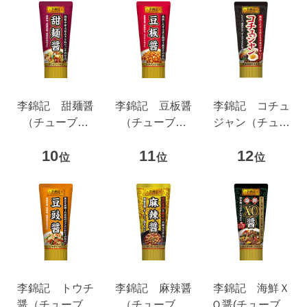
李錦記 甜麺醤
李錦記 豆板醤
李錦記 コチュ
（チューブ入
（チューブ入
ジャン（チュー
り）
り）
ブ入り）
10
11
12
位
位
位
李錦記 トウチ
李錦記 麻辣醤
李錦記 海鮮Ｘ
醤（チューブ入
（チューブ入
Ｏ醤(チューブ入