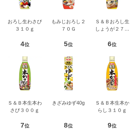
おろし生わさび
もみじおろし２
Ｓ＆Ｂおろし生
３１０ｇ
７０Ｇ
しょうが２７０
ｇ
4
5
6
位
位
位
Ｓ＆Ｂ本生本わ
きざみゆず40g
Ｓ＆Ｂ本生本か
さび３００ｇ
らし３１０ｇ
7
8
9
位
位
位