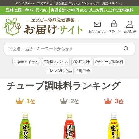
スパイス＆ハーブのエスビー食品直営のオンラインショップ「お届けサイト」
送料 全国一律770円
商品合計5,400円
以上お買い上げで送料無料
(税込)
(税込)
お問い合わせ
ログイン
会員登録
#激辛アイテム
#有機スパイス
#名店の味
#チューブ調味料
#レンジ対応品
#町中華
チューブ調味料ランキング
1
2
3
位
位
位