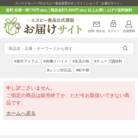
スパイス＆ハーブのエスビー食品直営のオンラインショップ「お届けサイト」
送料 全国一律770円
商品合計5,400円
以上お買い上げで送料無料
(税込)
(税込)
お問い合わせ
ログイン
会員登録
#激辛アイテム
#有機スパイス
#名店の味
#チューブ調味料
#レンジ対応品
#町中華
申し訳ございません。
ご指定の商品は販売終了か、ただ今お取扱いできない商
品です。
ホームへ戻る