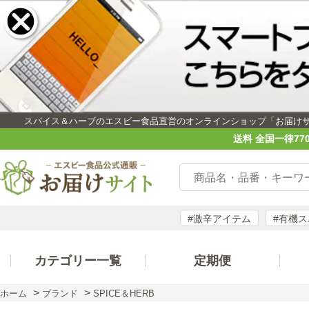
スパイス＆ハーブのエスビー食品直営のオンラインショップ「お届け
送料 全国一律77
#激辛アイテム
#有機
カテゴリー一覧
定期便
>
>
ホーム
ブランド
SPICE＆HERB