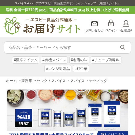
スパイス＆ハーブのエスビー食品直営のオンラインショップ「お届けサイト」
送料 全国一律770円
商品合計5,400円
以上お買い上げで送料無料
(税込)
(税込)
お問い合わせ
ログイン
会員登録
#激辛アイテム
#有機スパイス
#名店の味
#チューブ調味料
#レンジ対応品
#町中華
ホーム
>
業務用
>
セレクトスパイス
>
スパイス
>
ナツメッグ