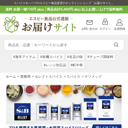
スパイス＆ハーブのエスビー食品直営のオンラインショップ「お届けサイト」
送料 全国一律770円
商品合計5,400円
以上お買い上げで送料無料
(税込)
(税込)
お問い合わせ
ログイン
会員登録
#激辛アイテム
#有機スパイス
#名店の味
#チューブ調味料
#レンジ対応品
#町中華
ホーム
>
業務用
>
セレクトスパイス
>
スパイス
>
ナツメッグ