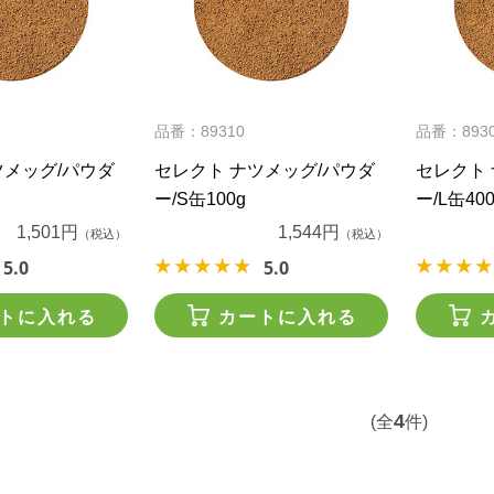
品番：89310
品番：893
ツメッグ/パウダ
セレクト ナツメッグ/パウダ
セレクト 
ー/S缶100g
ー/L缶400
1,501円
1,544円
（税込）
（税込）
5.0
5.0
トに入れる
カートに入れる
4
(全
件)