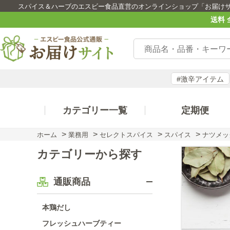
スパイス＆ハーブのエスビー食品直営のオンラインショップ「お届け
送料 
#激辛アイテム
カテゴリー一覧
定期便
>
>
>
>
ホーム
業務用
セレクトスパイス
スパイス
ナツメッ
カテゴリーから探す
通販商品
本鶏だし
フレッシュハーブティー