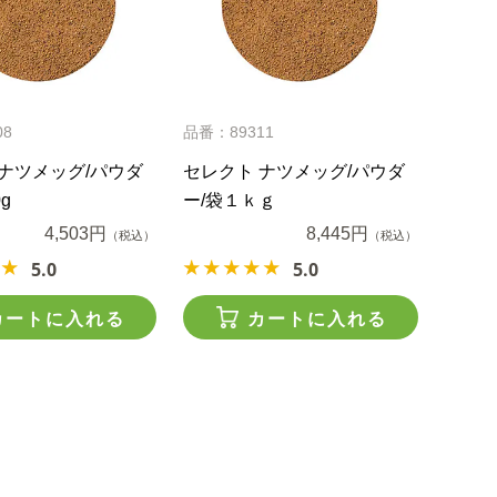
08
品番：89311
ナツメッグ/パウダ
セレクト ナツメッグ/パウダ
g
ー/袋１ｋｇ
4,503円
8,445円
（税込）
（税込）
5.0
5.0
カートに入れる
カートに入れる