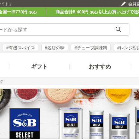
サイト」
会員
全国一律770円
商品合計5,400円
以上お買い上げで送
(税込)
(税込)
#有機スパイス
#名店の味
#チューブ調味料
#レンジ対
ギフト
おすすめ
グ