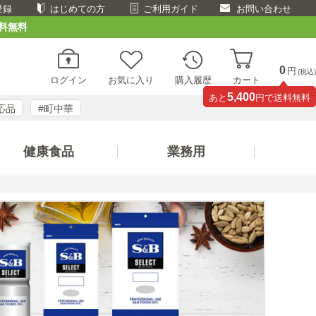
登録
はじめての方
ご利用ガイド
お問い合わせ
料無料
0
円
(税込)
ログイン
お気に入り
購入履歴
カート
5,400
あと
円で送料無料
応品
#町中華
健康食品
業務用