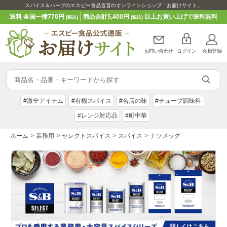
スパイス＆ハーブのエスビー食品直営のオンラインショップ「お届けサイト」
送料 全国一律770円
商品合計5,400円
以上お買い上げで送料無料
(税込)
(税込)
お問い合わせ
ログイン
会員登録
#激辛アイテム
#有機スパイス
#名店の味
#チューブ調味料
#レンジ対応品
#町中華
ホーム
>
業務用
>
セレクトスパイス
>
スパイス
>
ナツメッグ