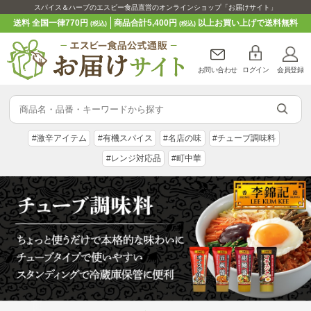
スパイス＆ハーブのエスビー食品直営のオンラインショップ「お届けサイト」
送料 全国一律770円
商品合計5,400円
以上お買い上げで送料無料
(税込)
(税込)
お問い合わせ
ログイン
会員登録
#激辛アイテム
#有機スパイス
#名店の味
#チューブ調味料
#レンジ対応品
#町中華