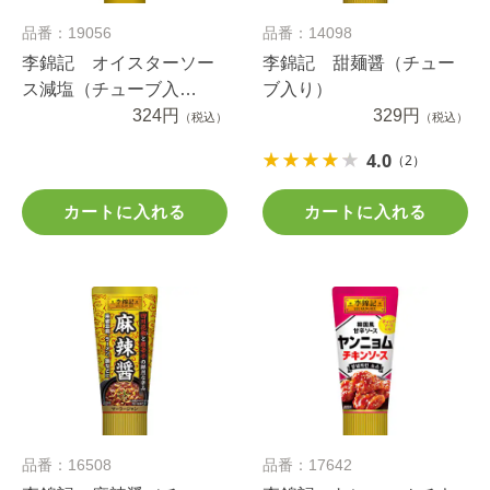
品番：19056
品番：14098
李錦記 オイスターソー
李錦記 甜麺醤（チュー
ス減塩（チューブ入
ブ入り）
り） ８５ｇ
324円
329円
（税込）
（税込）
4.0
（2）
カートに入れる
カートに入れる
品番：16508
品番：17642