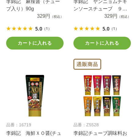
李錦記 麻辣醤（チュー
李錦記 ヤンニョムチキ
ブ入り）90g
ンソースチューブ ９０
329円
ｇ
329円
（税込）
（税込）
5.0
5.0
（1）
（1）
カートに入れる
カートに入れる
品番：16719
品番：Z5528
李錦記 海鮮ＸＯ醤(チュ
李錦記チューブ調味料お