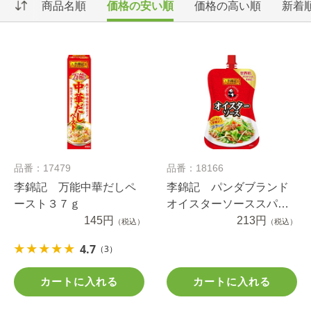
商品名順
価格の安い順
価格の高い順
新着
品番：17479
品番：18166
李錦記 万能中華だしペ
李錦記 パンダブランド
ースト３７ｇ
オイスターソーススパウ
145円
トパウチ １３０ｇ
213円
（税込）
（税込）
4.7
（3）
カートに入れる
カートに入れる