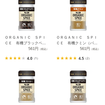
ＯＲＧＡＮＩＣ ＳＰＩ
ＯＲＧＡＮＩＣ ＳＰＩ
ＣＥ 有機ブラックペッ
ＣＥ 有機クミン（パウ
パー（ホール） １７.５
561円
ダー） １８ｇ
561円
（税込）
（税込）
ｇ
4.0
4.5
（1）
（2）