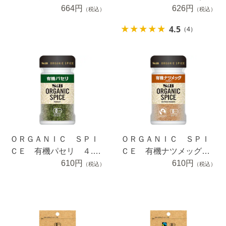
パー（パウダー） ２０
664円
ウダー） １９ｇ
626円
（税込）
（税込）
ｇ
4.5
（4）
ＯＲＧＡＮＩＣ ＳＰＩ
ＯＲＧＡＮＩＣ ＳＰＩ
ＣＥ 有機パセリ ４.５
ＣＥ 有機ナツメッグ
ｇ
610円
（パウダー） １７ｇ
610円
（税込）
（税込）