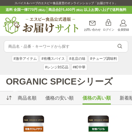
スパイス＆ハーブのエスビー食品直営のオンラインショップ「お届けサイト」
送料 全国一律770円
商品合計5,400円
以上お買い上げで送料無料
(税込)
(税込)
お問い合わせ
ログイン
会員登録
#激辛アイテム
#有機スパイス
#名店の味
#チューブ調味料
#レンジ対応品
#町中華
ORGANIC SPICEシリーズ
商品名順
価格の安い順
価格の高い順
新着