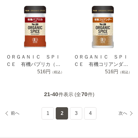
ＯＲＧＡＮＩＣ ＳＰＩ
ＯＲＧＡＮＩＣ ＳＰＩ
ＣＥ 有機パプリカ（パ
ＣＥ 有機コリアンダー
ウダー） ２２ｇ
516円
（パウダー） １４ｇ
516円
（税込）
（税込）
21-40
70
件表示 (全
件)
前へ
1
2
3
4
次へ