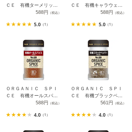
ＣＥ 有機ターメリック
ＣＥ 有機キャラウェイ
（パウダー） １６ｇ
588円
シード １８.５ｇ
588円
（税込）
（税込）
5.0
5.0
（1）
（1）
ＯＲＧＡＮＩＣ ＳＰＩ
ＯＲＧＡＮＩＣ ＳＰＩ
ＣＥ 有機オールスパイ
ＣＥ 有機ブラックペッ
ス（パウダー） ２０ｇ
588円
パー（あらびき） １７.
561円
（税込）
（税込）
５ｇ
4.0
4.0
（1）
（1）