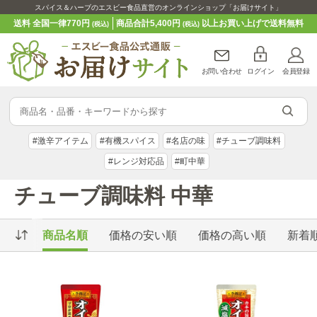
スパイス＆ハーブのエスビー食品直営のオンラインショップ「お届けサイト」
送料 全国一律770円
商品合計5,400円
以上お買い上げで送料無料
(税込)
(税込)
お問い合わせ
ログイン
会員登録
#激辛アイテム
#有機スパイス
#名店の味
#チューブ調味料
#レンジ対応品
#町中華
チューブ調味料 中華
商品名順
価格の安い順
価格の高い順
新着