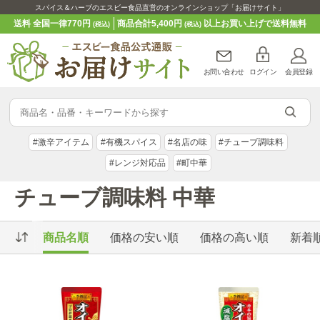
スパイス＆ハーブのエスビー食品直営のオンラインショップ「お届けサイト」
送料 全国一律770円
商品合計5,400円
以上お買い上げで送料無料
(税込)
(税込)
お問い合わせ
ログイン
会員登録
#激辛アイテム
#有機スパイス
#名店の味
#チューブ調味料
#レンジ対応品
#町中華
チューブ調味料 中華
商品名順
価格の安い順
価格の高い順
新着