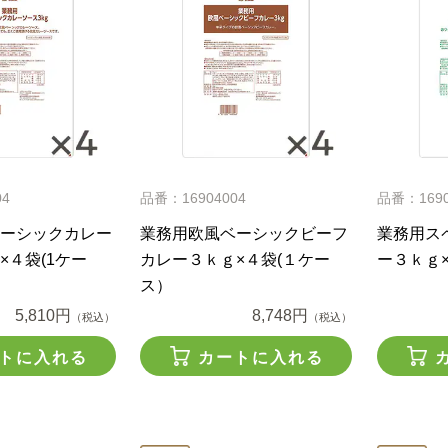
04
品番：16904004
品番：1690
ーシックカレー
業務用欧風ベーシックビーフ
業務用ス
×４袋(1ケー
カレー３ｋｇ×４袋(１ケー
ー３ｋｇ
ス）
5,810円
8,748円
（税込）
（税込）
トに入れる
カートに入れる