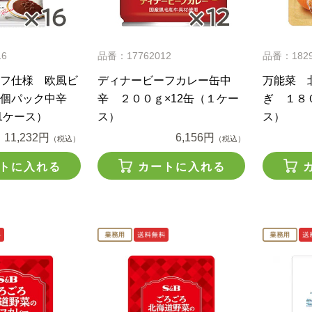
16
品番：17762012
品番：1829
フ仕様 欧風ビ
ディナービーフカレー缶中
万能菜 
個パック中辛
辛 ２００ｇ×12缶（１ケー
ぎ １８０
1ケース）
ス）
ス）
11,232円
6,156円
（税込）
（税込）
トに入れる
カートに入れる