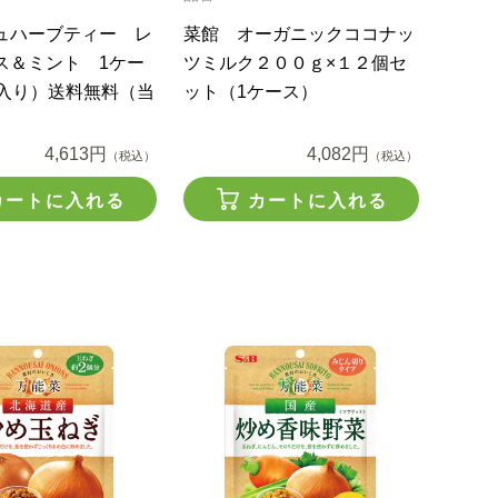
ュハーブティー レ
菜館 オーガニックココナッ
ス＆ミント 1ケー
ツミルク２００ｇ×１２個セ
本入り）送料無料（当
ット（1ケース）
4,613円
4,082円
（税込）
（税込）
カートに入れる
カートに入れる