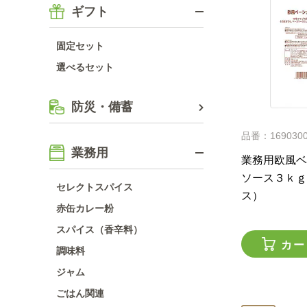
ギフト
固定セット
選べるセット
防災・備蓄
品番：169030
業務用
業務用欧風ベ
ソース３ｋｇ
セレクトスパイス
ス）
赤缶カレー粉
スパイス（香辛料）
カー
調味料
ジャム
ごはん関連