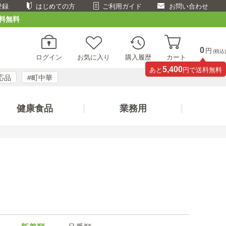
登録
はじめての方
ご利用ガイド
お問い合わせ
料無料
0
円
(税込)
ログイン
お気に入り
購入履歴
カート
5,400
あと
円で送料無料
応品
#町中華
健康食品
業務用