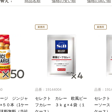
替え：
商品名順
価格の安い順
価格の高い順
50
品番：19144004
品番：1914
ージ ジンジャ
セレクト カレー 欧風ビー
セレクト
×５０本（1ケー
フカレー ３ｋｇ×４袋（１
ーソース
送料無料（当社
ケース）
ケース）