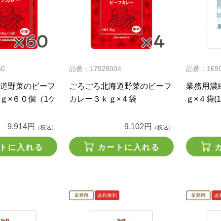
60
品番：17928004
品番：1690
道野菜のビーフ
ごろごろ北海道野菜のビーフ
業務用濃
ｇ×６０個（1ケ
カレー３ｋｇ×４袋
ｇ×４袋(
9,914円
9,102円
（税込）
（税込）
トに入れる
カートに入れる