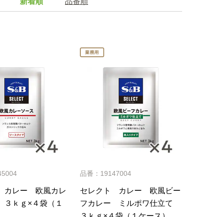
新着順
品番順
5004
品番：19147004
 カレー 欧風カレ
セレクト カレー 欧風ビー
 ３ｋｇ×４袋（１
フカレー ミルポワ仕立て
３ｋｇ×４袋（１ケース）