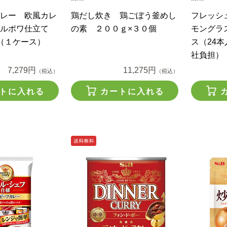
レー 欧風カレ
鶏だし炊き 鶏ごぼう釜めし
フレッシ
ミルポワ仕立て
の素 ２００ｇ×３０個
モングラ
（１ケース）
ス（24
社負担）
7,279円
11,275円
（税込）
（税込）
トに入れる
カートに入れる