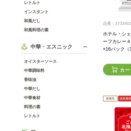
レトルト
インスタント
和風だし
品番：173340
和風料理の素
ホテル・シェ
ーフカレー４
中華・エスニック
×16パック（
オイスターソース
カー
中華調味料
香味油
中華だし
中華食材
料理の素
レトルト