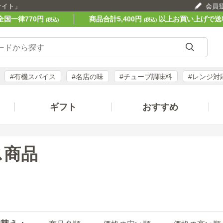
サイト」
会員
全国一律770円
商品合計5,400円
以上お買い上げで送
(税込)
(税込)
#有機スパイス
#名店の味
#チューブ調味料
#レンジ対
ギフト
おすすめ
ス商品