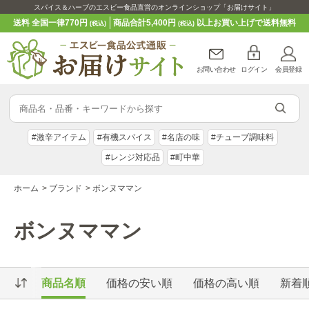
スパイス＆ハーブのエスビー食品直営のオンラインショップ「お届けサイト」
送料 全国一律770円
商品合計5,400円
以上お買い上げで送料無料
(税込)
(税込)
お問い合わせ
ログイン
会員登録
#激辛アイテム
#有機スパイス
#名店の味
#チューブ調味料
#レンジ対応品
#町中華
ホーム
>
ブランド
>
ボンヌママン
ボンヌママン
商品名順
価格の安い順
価格の高い順
新着