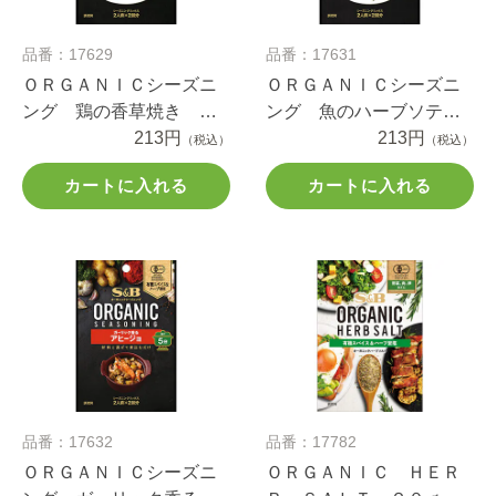
品番：17629
品番：17631
ＯＲＧＡＮＩＣシーズニ
ＯＲＧＡＮＩＣシーズニ
ング 鶏の香草焼き ロ
ング 魚のハーブソテ
ーズマリー＆タイム １
213円
ー タイム＆オレガノ
213円
（税込）
（税込）
８ｇ
１６.６ｇ
カートに入れる
カートに入れる
品番：17632
品番：17782
ＯＲＧＡＮＩＣシーズニ
ＯＲＧＡＮＩＣ ＨＥＲ