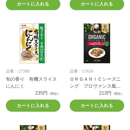
カートに入れる
カートに入れる
品番：17388
品番：17626
旬の香り 有機スライス
ＯＲＧＡＮＩＣシーズニ
にんにく
ング プロヴァンス風
235円
アボカドとトマトのサラ
213円
（税込）
（税込）
ダ １２.４ｇ
カートに入れる
カートに入れる