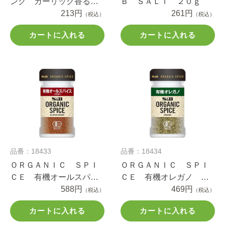
ング ガーリック香るア
Ｂ ＳＡＬＴ ２０ｇ
ヒージョ １２.４ｇ
213円
261円
（税込）
（税込）
カートに入れる
カートに入れる
品番：18433
品番：18434
ＯＲＧＡＮＩＣ ＳＰＩ
ＯＲＧＡＮＩＣ ＳＰＩ
ＣＥ 有機オールスパイ
ＣＥ 有機オレガノ ５.
ス（パウダー） ２０ｇ
588円
４ｇ
469円
（税込）
（税込）
カートに入れる
カートに入れる