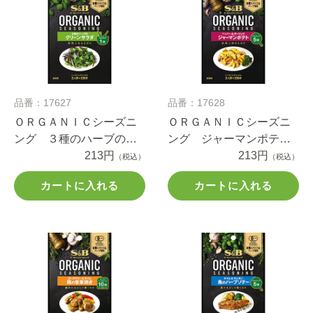
品番：17627
品番：17628
ＯＲＧＡＮＩＣシーズニ
ＯＲＧＡＮＩＣシーズニ
ング ３種のハーブのグ
ング ジャーマンポテ
リーンサラダ ８ｇ
213円
ト ペッパー＆ガーリッ
213円
（税込）
（税込）
ク １０.４ｇ
カートに入れる
カートに入れる