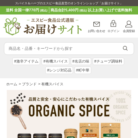
スパイス＆ハーブのエスビー食品直営のオンラインショップ「お届けサイト」
送料 全国一律770円
商品合計5,400円
以上お買い上げで送料無料
(税込)
(税込)
お問い合わせ
ログイン
会員登録
#激辛アイテム
#有機スパイス
#名店の味
#チューブ調味料
#レンジ対応品
#町中華
ホーム
>
ブランド
>
有機スパイス