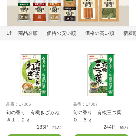
商品名順
価格の安い順
価格の高い順
新着
品番：17386
品番：17387
旬の香り 有機きざみね
旬の香り 有機三つ葉
ぎ１．２ｇ
０．６ｇ
183円
244円
（税込）
（税込）