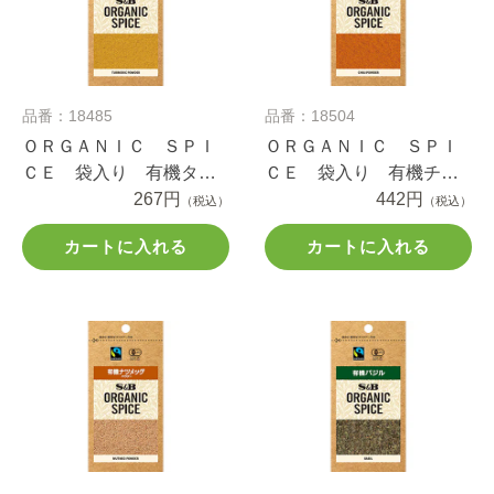
品番：18485
品番：18504
ＯＲＧＡＮＩＣ ＳＰＩ
ＯＲＧＡＮＩＣ ＳＰＩ
ＣＥ 袋入り 有機ター
ＣＥ 袋入り 有機チリ
メリック（パウダー）
267円
パウダー １５ｇ
442円
（税込）
（税込）
１０.４ｇ
カートに入れる
カートに入れる