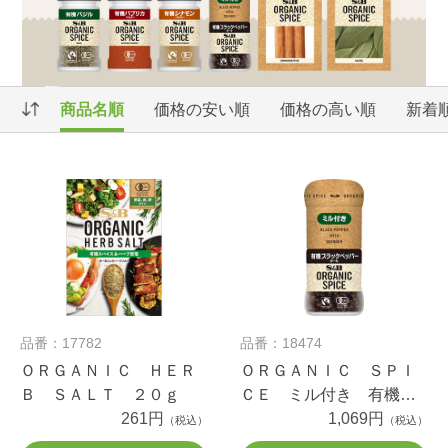
商品名順
価格の安い順
価格の高い順
新着
品番：17782
品番：18474
ＯＲＧＡＮＩＣ ＨＥＲ
ＯＲＧＡＮＩＣ ＳＰＩ
Ｂ ＳＡＬＴ ２０ｇ
ＣＥ ミル付き 有機ブ
261円
ラックペッパー １９.５
1,069円
（税込）
（税込）
ｇ