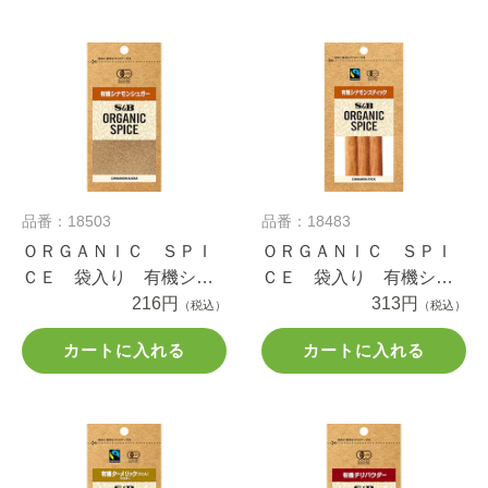
品番：18503
品番：18483
ＯＲＧＡＮＩＣ ＳＰＩ
ＯＲＧＡＮＩＣ ＳＰＩ
ＣＥ 袋入り 有機シナ
ＣＥ 袋入り 有機シナ
モンシュガー ２２.３ｇ
216円
モンスティック ３本
313円
（税込）
（税込）
カートに入れる
カートに入れる