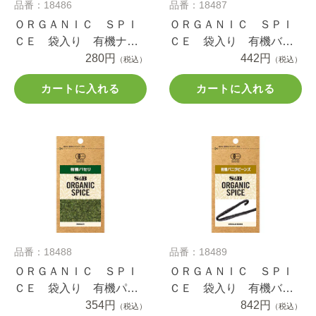
品番：18486
品番：18487
ＯＲＧＡＮＩＣ ＳＰＩ
ＯＲＧＡＮＩＣ ＳＰＩ
ＣＥ 袋入り 有機ナツ
ＣＥ 袋入り 有機バジ
メッグ（パウダー） １
280円
ル ４.７ｇ
442円
（税込）
（税込）
０.２ｇ
カートに入れる
カートに入れる
品番：18488
品番：18489
ＯＲＧＡＮＩＣ ＳＰＩ
ＯＲＧＡＮＩＣ ＳＰＩ
ＣＥ 袋入り 有機パセ
ＣＥ 袋入り 有機バニ
リ ２.７ｇ
354円
ラビーンズ １本
842円
（税込）
（税込）