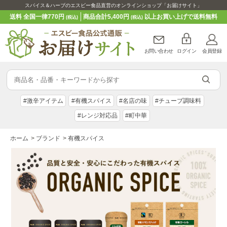
スパイス＆ハーブのエスビー食品直営のオンラインショップ「お届けサイト」
送料 全国一律770円
商品合計5,400円
以上お買い上げで送料無料
(税込)
(税込)
お問い合わせ
ログイン
会員登録
#激辛アイテム
#有機スパイス
#名店の味
#チューブ調味料
#レンジ対応品
#町中華
ホーム
>
ブランド
>
有機スパイス