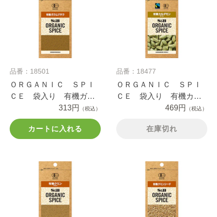
品番：18501
品番：18477
ＯＲＧＡＮＩＣ ＳＰＩ
ＯＲＧＡＮＩＣ ＳＰＩ
ＣＥ 袋入り 有機ガラ
ＣＥ 袋入り 有機カル
ムマサラ １０.９ｇ
313円
ダモン（ホール） ５ｇ
469円
（税込）
（税込）
カートに入れる
在庫切れ