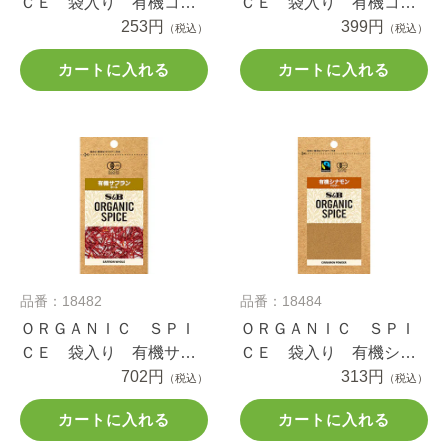
ＣＥ 袋入り 有機コシ
ＣＥ 袋入り 有機コリ
ョー １４ｇ
253円
アンダー（パウダー）
399円
（税込）
（税込）
１１ｇ
カートに入れる
カートに入れる
品番：18482
品番：18484
ＯＲＧＡＮＩＣ ＳＰＩ
ＯＲＧＡＮＩＣ ＳＰＩ
ＣＥ 袋入り 有機サフ
ＣＥ 袋入り 有機シナ
ラン（ホール） ０.３ｇ
702円
モン（パウダー） １３
313円
（税込）
（税込）
ｇ
カートに入れる
カートに入れる