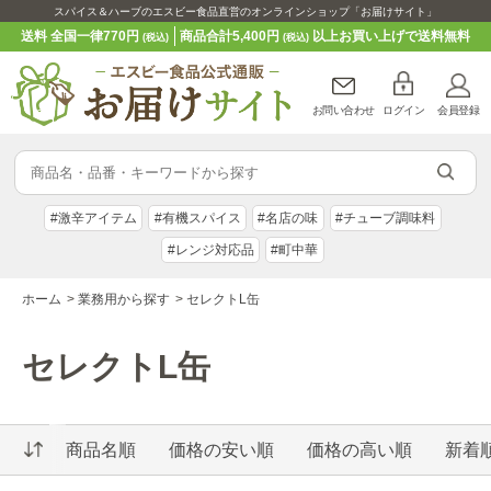
スパイス＆ハーブのエスビー食品直営のオンラインショップ「お届けサイト」
送料 全国一律770円
商品合計5,400円
以上お買い上げで送料無料
(税込)
(税込)
お問い合わせ
ログイン
会員登録
#激辛アイテム
#有機スパイス
#名店の味
#チューブ調味料
#レンジ対応品
#町中華
ホーム
>
業務用から探す
>
セレクトL缶
セレクトL缶
商品名順
価格の安い順
価格の高い順
新着