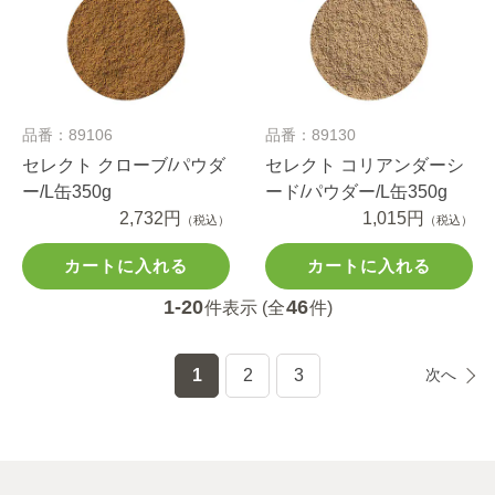
品番：89106
品番：89130
セレクト クローブ/パウダ
セレクト コリアンダーシ
ー/L缶350g
ード/パウダー/L缶350g
2,732円
1,015円
（税込）
（税込）
カートに入れる
カートに入れる
1-20
46
件表示 (全
件)
1
2
3
次へ