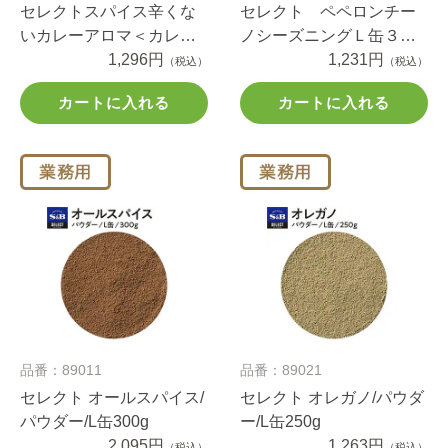
セレクトスパイス辛くな
セレクト ペペロンチー
いカレーアロマ＜カレー
ノシーズニングＬ缶３２
パウダー＞Ｌ缶４００ｇ
1,296円
０ｇ
1,231円
（税込）
（税込）
カートに入れる
カートに入れる
品番：89011
品番：89021
セレクト オールスパイス/
セレクト オレガノ/パウダ
パウダー/L缶300g
ー/L缶250g
2,095円
1,263円
（税込）
（税込）